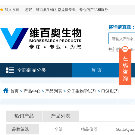
加入收藏
您好，维百奥生物为您提供专业、专心的产品和服务！
咨询请直拨：136-9
热门搜索：
B
全部商品分类
首 页
首页
>
产品中心
>
产品列表
>
分子生物学试剂
>
FISH试剂
热销产品
产品列表
品牌筛选：
全部
精品仪器
GattaQua