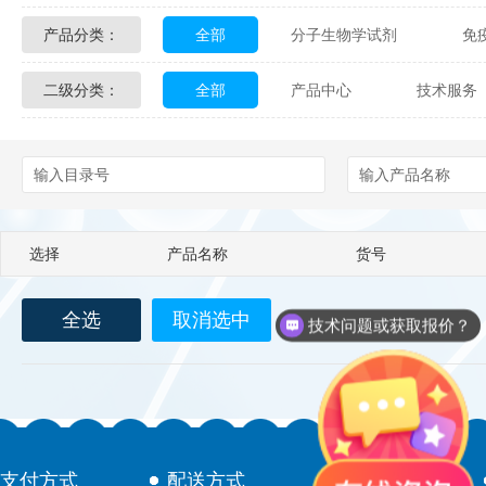
产品分类：
全部
分子生物学试剂
免
Glycon Biochem
Sterlitech
二级分类：
全部
产品中心
技术服务
化学及生物化学试剂
材料学试剂
Echelon Biosciences
Verichem La
配送方式
售后服务
技术
Affinity Biologicals
Kingfisher Biot
Epitope Diagnostics
Empire Geno
选择
产品名称
货号
Biotez Berlin
Diametra
C
全选
取消选中
Berry & Associates
Zedira
技术问题或获取报价？
LGC Maine Standards
Biolife Sol
Abbexa
AbD Serotec
Ab
支付方式
配送方式
售后服务