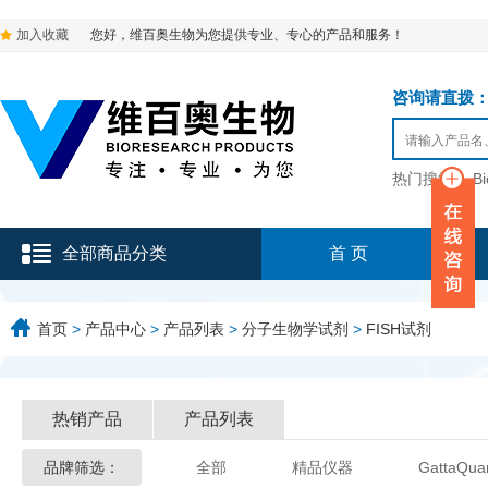
加入收藏
您好，维百奥生物为您提供专业、专心的产品和服务！
咨询请直拨：136-9
热门搜索：
B
全部商品分类
首 页
首页
>
产品中心
>
产品列表
>
分子生物学试剂
>
FISH试剂
热销产品
产品列表
品牌筛选：
全部
精品仪器
GattaQua