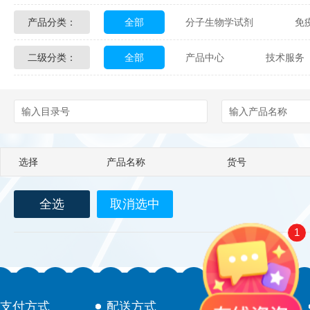
产品分类：
全部
分子生物学试剂
免
Glycon Biochem
Sterlitech
二级分类：
全部
产品中心
技术服务
化学及生物化学试剂
材料学试剂
Echelon Biosciences
Verichem La
配送方式
售后服务
技术
Affinity Biologicals
Kingfisher Biot
Epitope Diagnostics
Empire Geno
选择
产品名称
货号
Biotez Berlin
Diametra
C
全选
取消选中
Berry & Associates
Zedira
1
LGC Maine Standards
Biolife Sol
Abbexa
AbD Serotec
Ab
支付方式
配送方式
售后服务