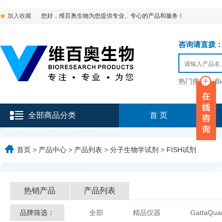
加入收藏
您好，维百奥生物为您提供专业、专心的产品和服务！
咨询请直拨：136-9
热门搜索：
B
全部商品分类
首 页
首页
>
产品中心
>
产品列表
>
分子生物学试剂
>
FISH试剂
热销产品
产品列表
品牌筛选：
全部
精品仪器
GattaQua