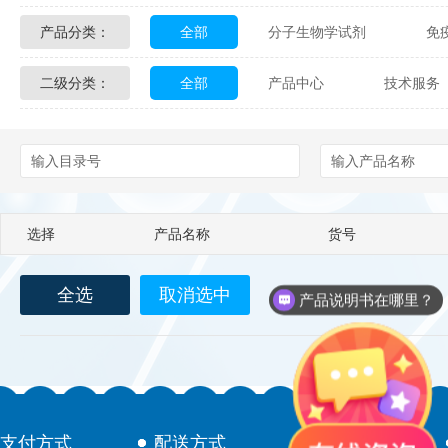
产品分类：
全部
分子生物学试剂
免
Glycon Biochem
Sterlitech
二级分类：
全部
产品中心
技术服务
化学及生物化学试剂
材料学试剂
Echelon Biosciences
Verichem La
配送方式
售后服务
技术
Affinity Biologicals
Kingfisher Biot
Epitope Diagnostics
Empire Geno
选择
产品名称
货号
Biotez Berlin
Diametra
C
全选
取消选中
Berry & Associates
Zedira
产品说明书在哪里？
LGC Maine Standards
Biolife Sol
Abbexa
AbD Serotec
Ab
支付方式
配送方式
售后服务