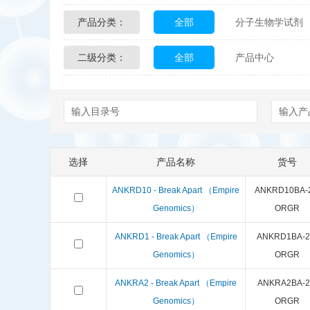
产品分类：
全部
分子生物学试剂
Glycon Biochem
Sterl
二级分类：
全部
产品中心
化学及生物化学试剂
Echelon Biosciences
配送方式
售后服务
Affinity Biologicals
Kin
Epitope Diagnostics
E
选择
产品名称
货号
Biotez Berlin
Diametr
ANKRD10 - Break Apart （Empire
ANKRD10BA-2
Berry & Associates
Ze
Genomics）
ORGR
ANKRD1 - Break Apart （Empire
ANKRD1BA-2
LGC Maine Standards
Genomics）
ORGR
Abbexa
AbD Serotec
ANKRA2 - Break Apart （Empire
ANKRA2BA-2
Genomics）
ORGR