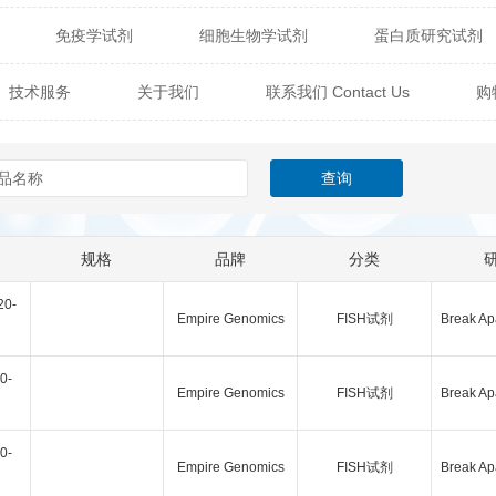
免疫学试剂
细胞生物学试剂
蛋白质研究试剂
itech
热销产品
辰辉创聚生物® (Nebulabio)
B
技术服务
关于我们
联系我们 Contact Us
购
材料学试剂
仪器及设备
耗材及常用物品
其他
Verichem Laboratories
Vicbio Biotech
Click Chemistry
技术专栏
gfisher Biotech
Vector Labs
Trilink
VICBIO Bi
mpire Genomics
ImmunAware
IBT Systems
规格
品牌
分类
a
ChemPep
Eagle Biosciences
Cellscript
0-
Empire Genomics
FISH试剂
Break Ap
dira
Hybrid Plastics
Milenia Biotec
SiChem
0-
Biolife Solutions
Pall
Lonza
Omicron Bioche
Empire Genomics
FISH试剂
Break Ap
Abnova
Active Motif
0-
Empire Genomics
FISH试剂
Break Ap