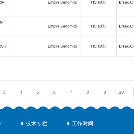
20-
Empire Genomics
FISH试剂
Break Ap
0-
Empire Genomics
FISH试剂
Break Ap
RGR
Empire Genomics
FISH试剂
Break Ap
3
4
5
6
7
8
9
10
务
技术专栏
工作时间