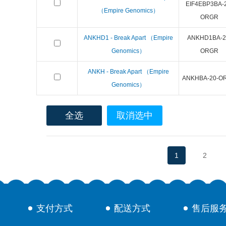
EIF4EBP3BA-
（Empire Genomics）
ORGR
ANKHD1 - Break Apart （Empire
ANKHD1BA-2
Genomics）
ORGR
ANKH - Break Apart （Empire
ANKHBA-20-O
Genomics）
全选
取消选中
1
2
支付方式
配送方式
售后服