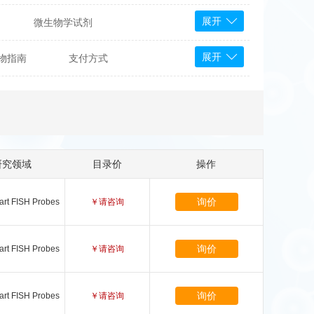
展开
微生物学试剂
PS Bioscience
展开
物指南
支付方式
产品
 Tools
Bioassay Systems
otechnology
DLD-Diagnostika
Medipan
Mediagnost
研究领域
目录价
操作
Cytodiagnostics
Katchem
询价
art FISH Probes
￥请咨询
Sunrise Science
micals
康为世纪
询价
art FISH Probes
￥请咨询
询价
art FISH Probes
￥请咨询