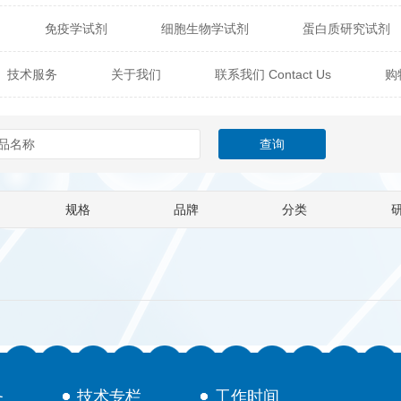
免疫学试剂
细胞生物学试剂
蛋白质研究试剂
itech
热销产品
辰辉创聚生物® (Nebulabio)
B
技术服务
关于我们
联系我们 Contact Us
购
材料学试剂
仪器及设备
耗材及常用物品
其他
Verichem Laboratories
Vicbio Biotech
Click Chemistry
技术专栏
gfisher Biotech
Vector Labs
Trilink
VICBIO Bi
mpire Genomics
ImmunAware
IBT Systems
规格
品牌
分类
a
ChemPep
Eagle Biosciences
Cellscript
dira
Hybrid Plastics
Milenia Biotec
SiChem
Biolife Solutions
Pall
Lonza
Omicron Bioche
Abnova
Active Motif
务
技术专栏
工作时间