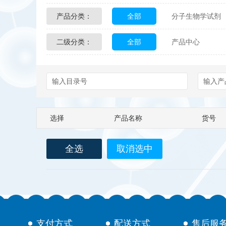
产品分类：
全部
分子生物学试剂
Glycon Biochem
Sterl
二级分类：
全部
产品中心
化学及生物化学试剂
Echelon Biosciences
配送方式
售后服务
Affinity Biologicals
Kin
Epitope Diagnostics
E
选择
产品名称
货号
Biotez Berlin
Diametr
全选
取消选中
Berry & Associates
Ze
LGC Maine Standards
Abbexa
AbD Serotec
支付方式
配送方式
售后服