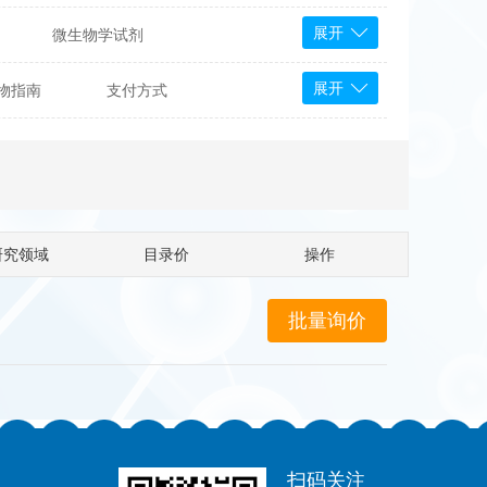
展开
微生物学试剂
PS Bioscience
展开
物指南
支付方式
产品
 Tools
Bioassay Systems
otechnology
DLD-Diagnostika
Medipan
Mediagnost
研究领域
目录价
操作
Cytodiagnostics
Katchem
Sunrise Science
micals
康为世纪
扫码关注