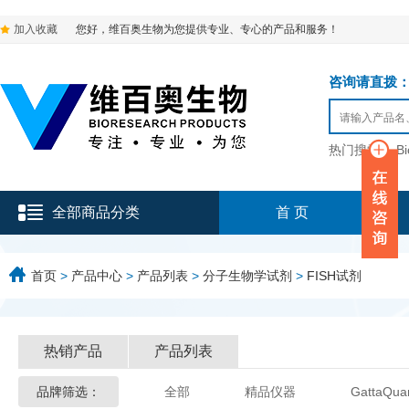
加入收藏
您好，维百奥生物为您提供专业、专心的产品和服务！
咨询请直拨：136-9
热门搜索：
B
全部商品分类
首 页
首页
>
产品中心
>
产品列表
>
分子生物学试剂
>
FISH试剂
热销产品
产品列表
品牌筛选：
全部
精品仪器
GattaQua