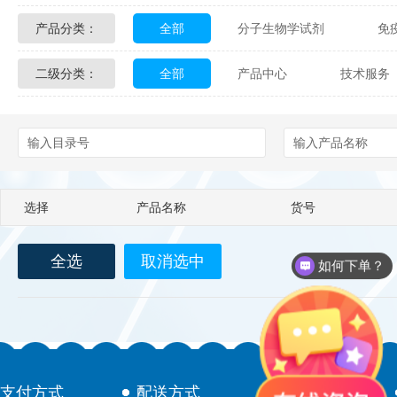
产品分类：
全部
分子生物学试剂
免
Glycon Biochem
Sterlitech
二级分类：
全部
产品中心
技术服务
化学及生物化学试剂
材料学试剂
Echelon Biosciences
Verichem La
配送方式
售后服务
技术
Affinity Biologicals
Kingfisher Biot
Epitope Diagnostics
Empire Geno
选择
产品名称
货号
Biotez Berlin
Diametra
C
全选
取消选中
Berry & Associates
Zedira
如何下单？
LGC Maine Standards
Biolife Sol
Abbexa
AbD Serotec
Ab
支付方式
配送方式
售后服务