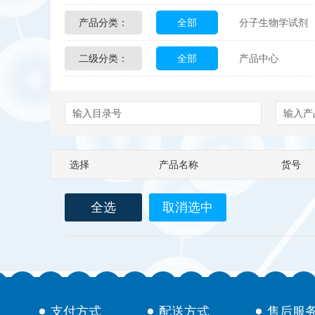
产品分类：
全部
分子生物学试剂
Glycon Biochem
Sterl
二级分类：
全部
产品中心
化学及生物化学试剂
Echelon Biosciences
配送方式
售后服务
Affinity Biologicals
Kin
Epitope Diagnostics
E
选择
产品名称
货号
Biotez Berlin
Diametr
全选
取消选中
Berry & Associates
Ze
LGC Maine Standards
Abbexa
AbD Serotec
支付方式
配送方式
售后服