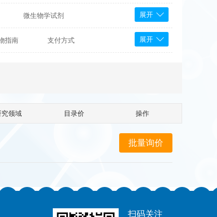
展开
微生物学试剂
PS Bioscience
展开
物指南
支付方式
产品
 Tools
Bioassay Systems
otechnology
DLD-Diagnostika
Medipan
Mediagnost
研究领域
目录价
操作
Cytodiagnostics
Katchem
Sunrise Science
micals
康为世纪
扫码关注