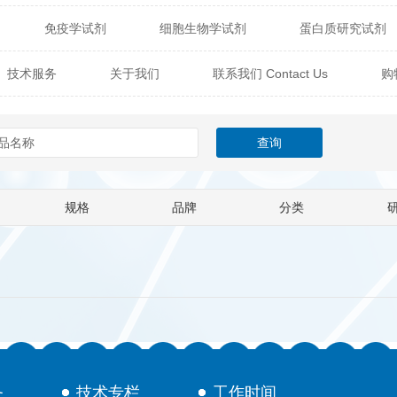
免疫学试剂
细胞生物学试剂
蛋白质研究试剂
itech
热销产品
辰辉创聚生物® (Nebulabio)
B
技术服务
关于我们
联系我们 Contact Us
购
材料学试剂
仪器及设备
耗材及常用物品
其他
Verichem Laboratories
Vicbio Biotech
Click Chemistry
技术专栏
gfisher Biotech
Vector Labs
Trilink
VICBIO Bi
mpire Genomics
ImmunAware
IBT Systems
规格
品牌
分类
a
ChemPep
Eagle Biosciences
Cellscript
dira
Hybrid Plastics
Milenia Biotec
SiChem
Biolife Solutions
Pall
Lonza
Omicron Bioche
Abnova
Active Motif
务
技术专栏
工作时间