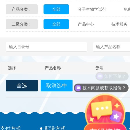
产品分类：
全部
分子生物学试剂
免
Glycon Biochem
Sterlitech
二级分类：
全部
产品中心
技术服务
化学及生物化学试剂
材料学试剂
Echelon Biosciences
Verichem La
配送方式
售后服务
技术
Affinity Biologicals
Kingfisher Biot
Epitope Diagnostics
Empire Geno
选择
产品名称
货号
Biotez Berlin
Diametra
C
如何下单？
全选
取消选中
Berry & Associates
Zedira
技术问题或获取报价？
LGC Maine Standards
Biolife Sol
Abbexa
AbD Serotec
Ab
支付方式
配送方式
售后服务