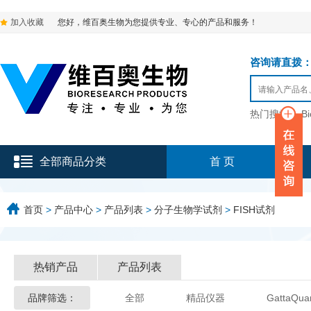
加入收藏
您好，维百奥生物为您提供专业、专心的产品和服务！
咨询请直拨：136-9
热门搜索：
B
全部商品分类
首 页
首页
>
产品中心
>
产品列表
>
分子生物学试剂
>
FISH试剂
热销产品
产品列表
品牌筛选：
全部
精品仪器
GattaQua