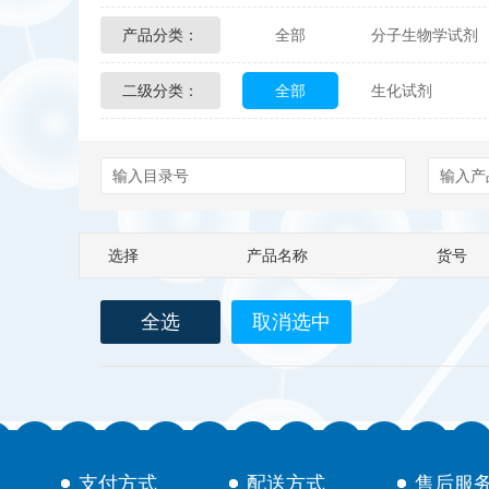
产品分类：
全部
分子生物学试剂
Glycon Biochem
Sterl
二级分类：
全部
生化试剂
化学及生物化学试剂
Echelon Biosciences
Affinity Biologicals
Kin
Epitope Diagnostics
E
选择
产品名称
货号
Biotez Berlin
Diametr
全选
取消选中
Berry & Associates
Ze
LGC Maine Standards
Abbexa
AbD Serotec
支付方式
配送方式
售后服