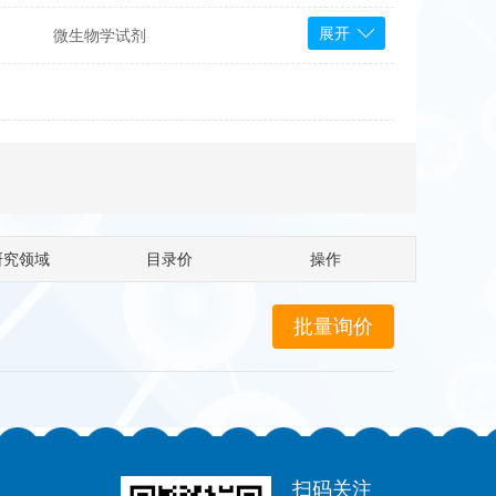
展开
微生物学试剂
PS Bioscience
产品
 Tools
Bioassay Systems
otechnology
DLD-Diagnostika
Medipan
Mediagnost
研究领域
目录价
操作
Cytodiagnostics
Katchem
Sunrise Science
micals
康为世纪
扫码关注