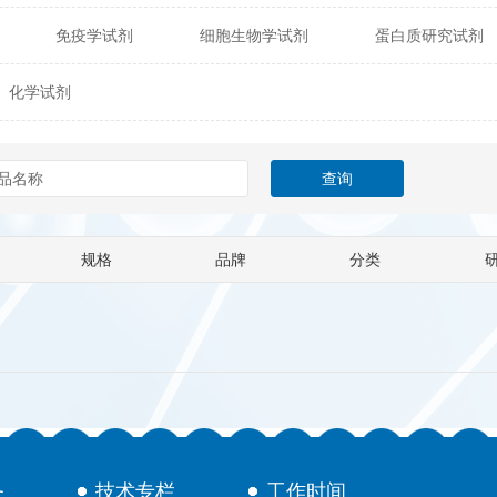
免疫学试剂
细胞生物学试剂
蛋白质研究试剂
itech
热销产品
辰辉创聚生物® (Nebulabio)
B
化学试剂
材料学试剂
仪器及设备
耗材及常用物品
其他
Verichem Laboratories
Vicbio Biotech
Click Chemistry
gfisher Biotech
Vector Labs
Trilink
VICBIO Bi
mpire Genomics
ImmunAware
IBT Systems
规格
品牌
分类
a
ChemPep
Eagle Biosciences
Cellscript
dira
Hybrid Plastics
Milenia Biotec
SiChem
Biolife Solutions
Pall
Lonza
Omicron Bioche
Abnova
Active Motif
务
技术专栏
工作时间