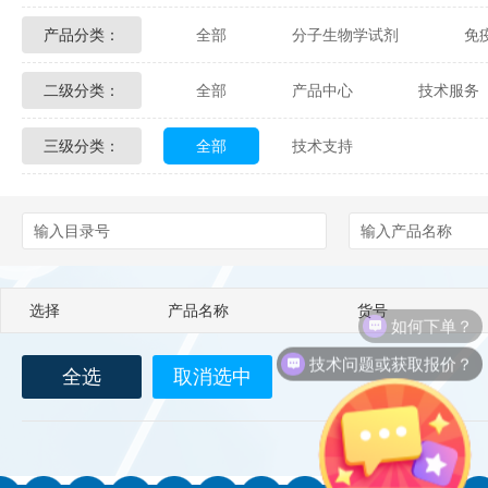
产品分类：
全部
分子生物学试剂
免
Glycon Biochem
Sterlitech
二级分类：
全部
产品中心
技术服务
化学及生物化学试剂
材料学试剂
Echelon Biosciences
Verichem La
三级分类：
全部
技术支持
配送方式
售后服务
技术
Affinity Biologicals
Kingfisher Biot
Epitope Diagnostics
Empire Geno
Biotez Berlin
Diametra
C
选择
产品名称
货号
如何下单？
Berry & Associates
Zedira
技术问题或获取报价？
全选
取消选中
LGC Maine Standards
Biolife Sol
Abbexa
AbD Serotec
Ab