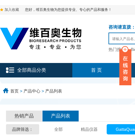
加入收藏
您好，维百奥生物为您提供专业、专心的产品和服务！
咨询请直拨：136-9
热门搜索：
B
全部商品分类
首 页
首页
>
产品中心
>
产品列表
热销产品
产品列表
品牌筛选：
全部
精品仪器
GattaQua