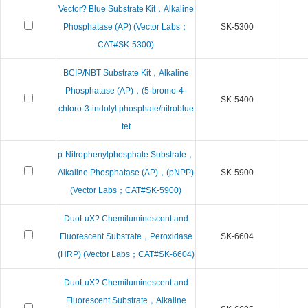
Vector? Blue Substrate Kit，Alkaline
Phosphatase (AP) (Vector Labs；
SK-5300
CAT#SK-5300)
BCIP/NBT Substrate Kit，Alkaline
Phosphatase (AP)，(5-bromo-4-
SK-5400
chloro-3-indolyl phosphate/nitroblue
tet
p-Nitrophenylphosphate Substrate，
Alkaline Phosphatase (AP)，(pNPP)
SK-5900
(Vector Labs；CAT#SK-5900)
DuoLuX? Chemiluminescent and
Fluorescent Substrate，Peroxidase
SK-6604
(HRP) (Vector Labs；CAT#SK-6604)
DuoLuX? Chemiluminescent and
Fluorescent Substrate，Alkaline