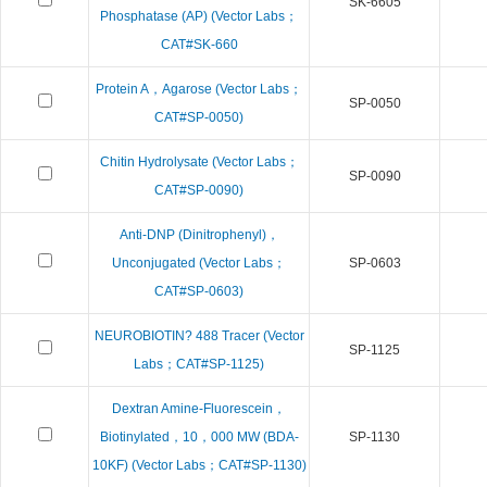
SK-6605
Phosphatase (AP) (Vector Labs；
CAT#SK-660
Protein A，Agarose (Vector Labs；
SP-0050
CAT#SP-0050)
Chitin Hydrolysate (Vector Labs；
SP-0090
CAT#SP-0090)
Anti-DNP (Dinitrophenyl)，
Unconjugated (Vector Labs；
SP-0603
CAT#SP-0603)
NEUROBIOTIN? 488 Tracer (Vector
SP-1125
Labs；CAT#SP-1125)
Dextran Amine-Fluorescein，
Biotinylated，10，000 MW (BDA-
SP-1130
10KF) (Vector Labs；CAT#SP-1130)