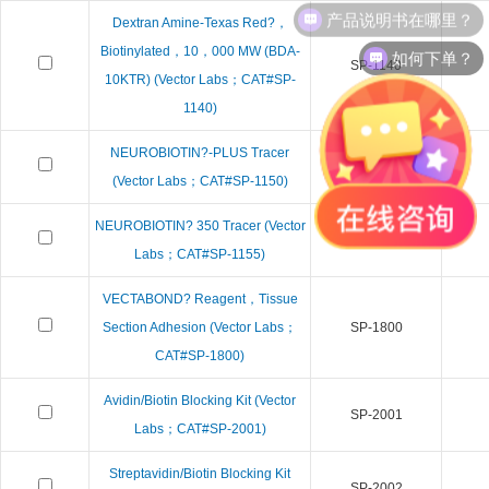
产品说明书在哪里？
Dextran Amine-Texas Red?，
如何下单？
Biotinylated，10，000 MW (BDA-
SP-1140
10KTR) (Vector Labs；CAT#SP-
1140)
NEUROBIOTIN?-PLUS Tracer
SP-1150
(Vector Labs；CAT#SP-1150)
NEUROBIOTIN? 350 Tracer (Vector
SP-1155
Labs；CAT#SP-1155)
VECTABOND? Reagent，Tissue
Section Adhesion (Vector Labs；
SP-1800
CAT#SP-1800)
Avidin/Biotin Blocking Kit (Vector
SP-2001
Labs；CAT#SP-2001)
Streptavidin/Biotin Blocking Kit
SP-2002