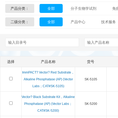
产品分类：
全部
分子生物学试剂
免
Glycon Biochem
Sterlitech
二级分类：
全部
产品中心
技术服务
化学及生物化学试剂
材料学试剂
Echelon Biosciences
Verichem La
配送方式
售后服务
技术
Affinity Biologicals
Kingfisher Biot
Epitope Diagnostics
Empire Geno
选择
产品名称
货号
Biotez Berlin
Diametra
C
ImmPACT? Vector? Red Substrate，
Berry & Associates
Zedira
Alkaline Phosphatase (AP) (Vector
SK-5105
Labs；CAT#SK-5105)
LGC Maine Standards
Biolife Sol
Vector? Black Substrate Kit，Alkaline
Phosphatase (AP) (Vector Labs；
SK-5200
Abbexa
AbD Serotec
Ab
CAT#SK-5200)