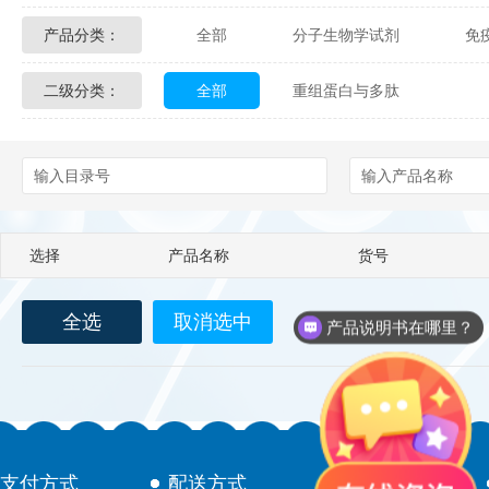
产品分类：
全部
分子生物学试剂
免
Glycon Biochem
Sterlitech
二级分类：
全部
重组蛋白与多肽
化学及生物化学试剂
材料学试剂
Echelon Biosciences
Verichem La
Affinity Biologicals
Kingfisher Biot
Epitope Diagnostics
Empire Geno
选择
产品名称
货号
Biotez Berlin
Diametra
C
全选
取消选中
Berry & Associates
Zedira
产品说明书在哪里？
LGC Maine Standards
Biolife Sol
Abbexa
AbD Serotec
Ab
支付方式
配送方式
售后服务