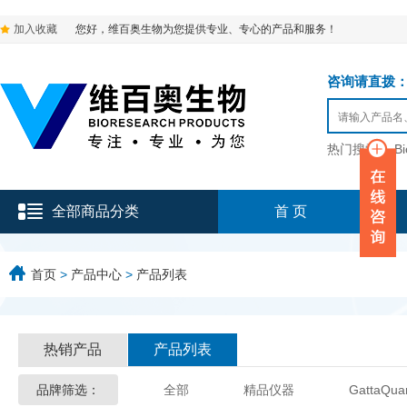
加入收藏
您好，维百奥生物为您提供专业、专心的产品和服务！
咨询请直拨：136-9
热门搜索：
B
全部商品分类
首 页
首页
>
产品中心
>
产品列表
热销产品
产品列表
品牌筛选：
全部
精品仪器
GattaQua