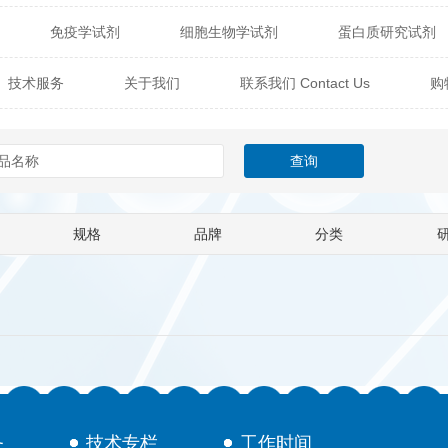
免疫学试剂
细胞生物学试剂
蛋白质研究试剂
itech
热销产品
辰辉创聚生物® (Nebulabio)
B
技术服务
关于我们
联系我们 Contact Us
购
材料学试剂
仪器及设备
耗材及常用物品
其他
Verichem Laboratories
Vicbio Biotech
Click Chemistry
技术专栏
gfisher Biotech
Vector Labs
Trilink
VICBIO Bi
mpire Genomics
ImmunAware
IBT Systems
规格
品牌
分类
a
ChemPep
Eagle Biosciences
Cellscript
dira
Hybrid Plastics
Milenia Biotec
SiChem
Biolife Solutions
Pall
Lonza
Omicron Bioche
Abnova
Active Motif
务
技术专栏
工作时间