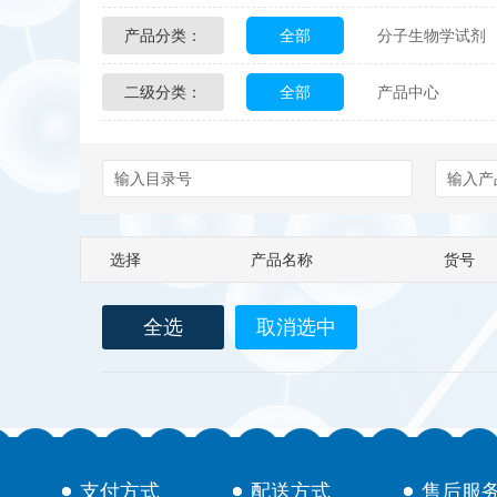
产品分类：
全部
分子生物学试剂
Glycon Biochem
Sterl
二级分类：
全部
产品中心
化学及生物化学试剂
Echelon Biosciences
配送方式
售后服务
Affinity Biologicals
Kin
Epitope Diagnostics
E
选择
产品名称
货号
Biotez Berlin
Diametr
全选
取消选中
Berry & Associates
Ze
LGC Maine Standards
Abbexa
AbD Serotec
支付方式
配送方式
售后服