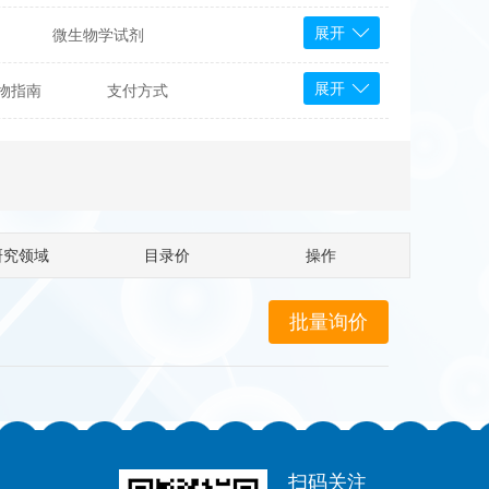
展开
微生物学试剂
PS Bioscience
展开
物指南
支付方式
产品
 Tools
Bioassay Systems
otechnology
DLD-Diagnostika
Medipan
Mediagnost
研究领域
目录价
操作
Cytodiagnostics
Katchem
Sunrise Science
micals
康为世纪
扫码关注