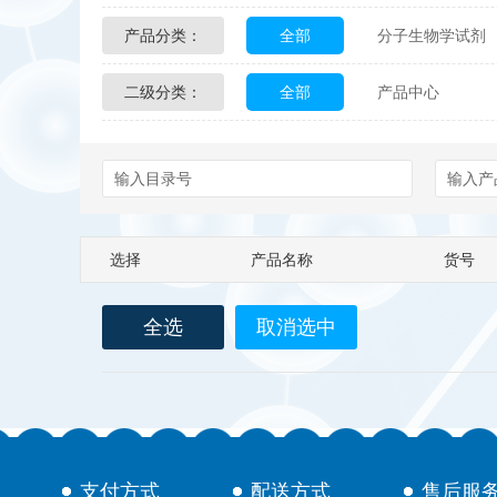
产品分类：
全部
分子生物学试剂
Glycon Biochem
Sterl
二级分类：
全部
产品中心
化学及生物化学试剂
Echelon Biosciences
配送方式
售后服务
Affinity Biologicals
Kin
Epitope Diagnostics
E
选择
产品名称
货号
Biotez Berlin
Diametr
全选
取消选中
Berry & Associates
Ze
LGC Maine Standards
Abbexa
AbD Serotec
支付方式
配送方式
售后服