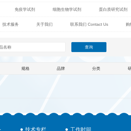
免疫学试剂
细胞生物学试剂
蛋白质研究试剂
itech
热销产品
辰辉创聚生物® (Nebulabio)
B
技术服务
关于我们
联系我们 Contact Us
购
材料学试剂
仪器及设备
耗材及常用物品
其他
Verichem Laboratories
Vicbio Biotech
Click Chemistry
技术专栏
gfisher Biotech
Vector Labs
Trilink
VICBIO Bi
mpire Genomics
ImmunAware
IBT Systems
规格
品牌
分类
a
ChemPep
Eagle Biosciences
Cellscript
dira
Hybrid Plastics
Milenia Biotec
SiChem
Biolife Solutions
Pall
Lonza
Omicron Bioche
Abnova
Active Motif
务
技术专栏
工作时间