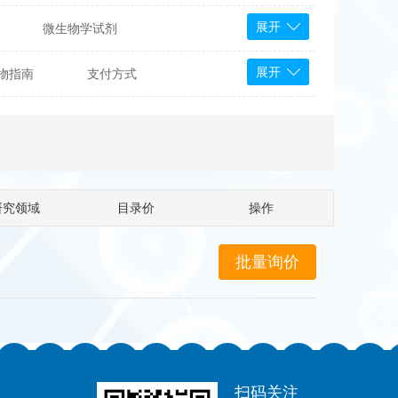
展开
微生物学试剂
PS Bioscience
展开
物指南
支付方式
产品
 Tools
Bioassay Systems
otechnology
DLD-Diagnostika
Medipan
Mediagnost
研究领域
目录价
操作
Cytodiagnostics
Katchem
Sunrise Science
micals
康为世纪
扫码关注