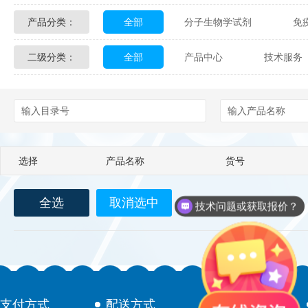
产品分类：
全部
分子生物学试剂
免
Glycon Biochem
Sterlitech
二级分类：
全部
产品中心
技术服务
化学及生物化学试剂
材料学试剂
Echelon Biosciences
Verichem La
配送方式
售后服务
技术
Affinity Biologicals
Kingfisher Biot
Epitope Diagnostics
Empire Geno
选择
产品名称
货号
Biotez Berlin
Diametra
C
全选
取消选中
Berry & Associates
Zedira
技术问题或获取报价？
LGC Maine Standards
Biolife Sol
Abbexa
AbD Serotec
Ab
支付方式
配送方式
售后服务