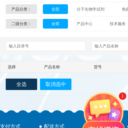
产品分类：
全部
分子生物学试剂
免
Glycon Biochem
Sterlitech
二级分类：
全部
产品中心
技术服务
化学及生物化学试剂
材料学试剂
Echelon Biosciences
Verichem La
配送方式
售后服务
技术
Affinity Biologicals
Kingfisher Biot
Epitope Diagnostics
Empire Geno
选择
产品名称
货号
Biotez Berlin
Diametra
C
全选
取消选中
Berry & Associates
Zedira
1
LGC Maine Standards
Biolife Sol
Abbexa
AbD Serotec
Ab
支付方式
配送方式
售后服务