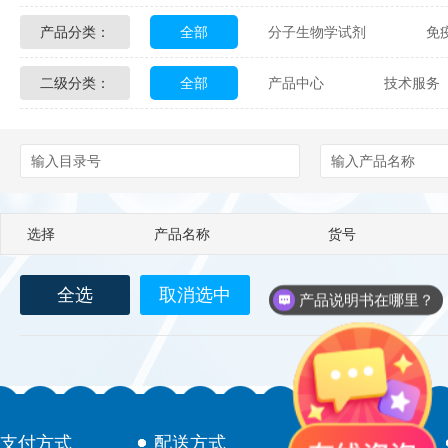
产品分类：
全部
分子生物学试剂
免
Glycon Biochem
Sterlitech
二级分类：
全部
产品中心
技术服务
化学及生物化学试剂
材料学试剂
Echelon Biosciences
Verichem La
配送方式
售后服务
技术
Affinity Biologicals
Kingfisher Biot
Epitope Diagnostics
Empire Geno
选择
产品名称
货号
Biotez Berlin
Diametra
C
产品说明书在哪里？
全选
取消选中
Berry & Associates
Zedira
如何下单？
LGC Maine Standards
Biolife Sol
Abbexa
AbD Serotec
Ab
支付方式
配送方式
售后服务