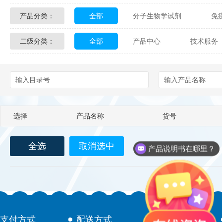
产品分类：
全部
分子生物学试剂
免
Glycon Biochem
Sterlitech
二级分类：
全部
产品中心
技术服务
化学及生物化学试剂
材料学试剂
Echelon Biosciences
Verichem La
配送方式
售后服务
技术
Affinity Biologicals
Kingfisher Biot
Epitope Diagnostics
Empire Geno
选择
产品名称
货号
Biotez Berlin
Diametra
C
全选
取消选中
Berry & Associates
Zedira
产品说明书在哪里？
LGC Maine Standards
Biolife Sol
Abbexa
AbD Serotec
Ab
支付方式
配送方式
售后服务