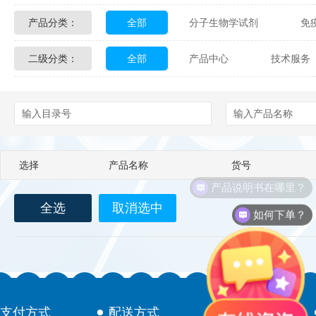
产品分类：
全部
分子生物学试剂
免
Glycon Biochem
Sterlitech
二级分类：
全部
产品中心
技术服务
化学及生物化学试剂
材料学试剂
Echelon Biosciences
Verichem La
配送方式
售后服务
技术
Affinity Biologicals
Kingfisher Biot
Epitope Diagnostics
Empire Geno
选择
产品名称
货号
Biotez Berlin
Diametra
C
产品说明书在哪里？
全选
取消选中
Berry & Associates
Zedira
如何下单？
LGC Maine Standards
Biolife Sol
Abbexa
AbD Serotec
Ab
支付方式
配送方式
售后服务