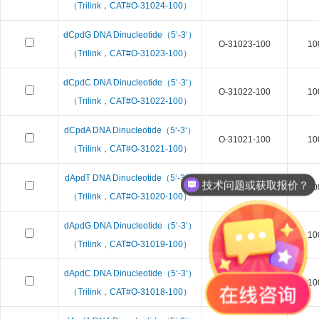
（Trilink，CAT#O-31024-100）
dCpdG DNA Dinucleotide（5‘-3‘）
O-31023-100
10
（Trilink，CAT#O-31023-100）
dCpdC DNA Dinucleotide（5‘-3‘）
O-31022-100
10
（Trilink，CAT#O-31022-100）
dCpdA DNA Dinucleotide（5‘-3‘）
O-31021-100
10
（Trilink，CAT#O-31021-100）
dApdT DNA Dinucleotide（5‘-3‘）
技术问题或获取报价？
O-31020-100
10
（Trilink，CAT#O-31020-100）
dApdG DNA Dinucleotide（5‘-3‘）
O-31019-100
10
（Trilink，CAT#O-31019-100）
dApdC DNA Dinucleotide（5‘-3‘）
O-31018-100
10
（Trilink，CAT#O-31018-100）