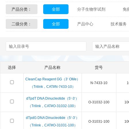
产品分类：
全部
分子生物学试剂
免
Glycon Biochem
Sterlitech
二级分类：
全部
产品中心
技术服务
化学及生物化学试剂
材料学试剂
Echelon Biosciences
Verichem La
配送方式
售后服务
技术
Affinity Biologicals
Kingfisher Biot
Epitope Diagnostics
Empire Geno
选择
产品名称
货号
Biotez Berlin
Diametra
C
CleanCap Reagent GG（3‘ OMe）
N-7433-10
1
Berry & Associates
Zedira
（Trilink，CAT#N-7433-10）
dTpdT DNA Dinucleotide（5‘-3‘）
LGC Maine Standards
Biolife Sol
O-31032-100
10
（Trilink，CAT#O-31032-100）
Abbexa
AbD Serotec
Ab
dTpdG DNA Dinucleotide（5‘-3‘）
O-31031-100
10
（Trilink，CAT#O-31031-100）