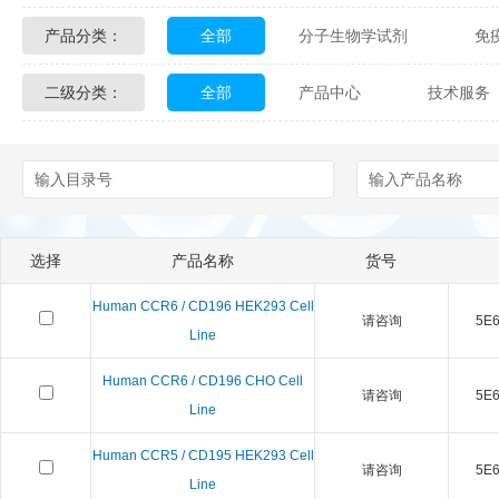
产品分类：
全部
分子生物学试剂
免
Glycon Biochem
Sterlitech
二级分类：
全部
产品中心
技术服务
化学及生物化学试剂
材料学试剂
Echelon Biosciences
Verichem La
配送方式
售后服务
技术
Affinity Biologicals
Kingfisher Biot
Epitope Diagnostics
Empire Geno
选择
产品名称
货号
Biotez Berlin
Diametra
C
Human CCR6 / CD196 HEK293 Cell
请咨询
5E6 
Berry & Associates
Zedira
Line
Human CCR6 / CD196 CHO Cell
LGC Maine Standards
Biolife Sol
请咨询
5E6 
Line
Abbexa
AbD Serotec
Ab
Human CCR5 / CD195 HEK293 Cell
请咨询
5E6 
Line