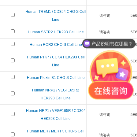
Human TREM1 / CD354 CHO-S Cell
请咨询
5E6 
Line
Human SSTR2 HEK293 Cell Line
请咨询
5E6 
产品说明书在哪里？
Human ROR2 CHO-S Cell Line
请咨询
5E6 
如何下单？
Human PTK7 / CCK4 HEK293 Cell
请咨询
5E6 
Line
Human Plexin B1 CHO-S Cell Line
请咨询
5E6 
Human NRP2 / VEGF165R2
请咨询
5E6 
HEK293 Cell Line
Human NRP1 / VEGF165R / CD304
请咨询
5E6 
HEK293 Cell Line
Human MER / MERTK CHO-S Cell
请咨询
5E6 