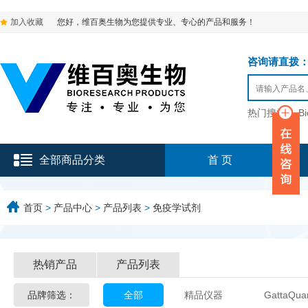
加入收藏
您好，维百奥生物为您提供专业、专心的产品和服务！
咨询请直拨：136-9
热门搜索：
B
全部商品分类
首 页
首页
>
产品中心
>
产品列表
>
免疫学试剂
热销产品
产品列表
品牌筛选：
全部
精品仪器
GattaQua