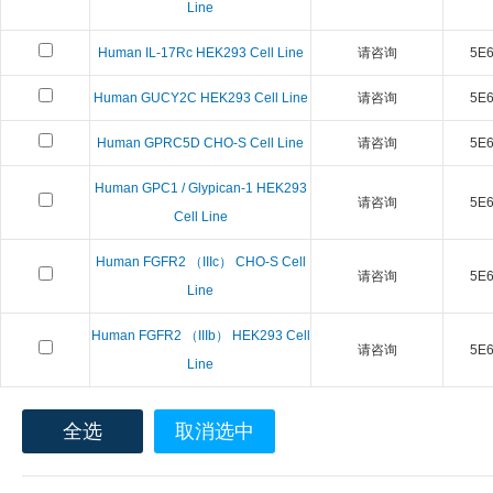
Line
Human IL-17Rc HEK293 Cell Line
请咨询
5E6 
Human GUCY2C HEK293 Cell Line
请咨询
5E6 
Human GPRC5D CHO-S Cell Line
请咨询
5E6 
Human GPC1 / Glypican-1 HEK293
请咨询
5E6 
Cell Line
Human FGFR2 （IIIc） CHO-S Cell
请咨询
5E6 
Line
Human FGFR2 （IIIb） HEK293 Cell
请咨询
5E6 
Line
全选
取消选中