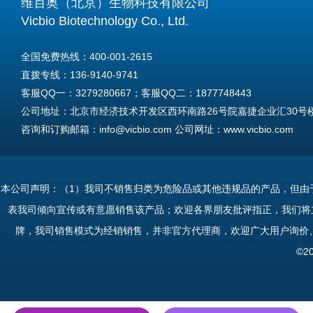
维百奥（北京）生物科技有限公司
Vicbio Biotechnology Co., Ltd.
全国免费热线：400-001-2615
直拨专线：136-9140-9741
客服QQ一：3279280667；客服QQ二：1877748443
公司地址：北京市经济技术开发区西环南路26号院嘉捷企业汇30号楼A
咨询和订购邮箱：info@vicbio.com 公司网址：www.vicbio.com
For International Inquiries & Orders
Tel: +86-13691409741
本公司声明：（1）我司不销售归类为危险品或其他违规品的产品，但由
Email: info@vicbio.com
表我司倾向宣传或有意愿销售该产品；欢迎各界朋友批评指正，我们将
Website: www.vicbio.com
牌，我司销售模式为经销销售，并非官方代理商，欢迎广大用户询价
Address: Room 603, Floor 6, Building 30A, No.26, Xihuannan Stre
©2