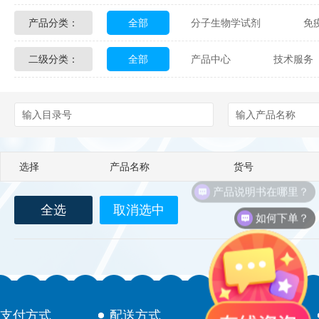
产品分类：
全部
分子生物学试剂
免
Glycon Biochem
Sterlitech
二级分类：
全部
产品中心
技术服务
化学及生物化学试剂
材料学试剂
Echelon Biosciences
Verichem La
配送方式
售后服务
技术
Affinity Biologicals
Kingfisher Biot
Epitope Diagnostics
Empire Geno
选择
产品名称
货号
Biotez Berlin
Diametra
C
产品说明书在哪里？
全选
取消选中
Berry & Associates
Zedira
如何下单？
LGC Maine Standards
Biolife Sol
Abbexa
AbD Serotec
Ab
支付方式
配送方式
售后服务