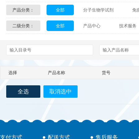
产品分类：
全部
分子生物学试剂
免
Glycon Biochem
Sterlitech
二级分类：
全部
产品中心
技术服务
化学及生物化学试剂
材料学试剂
Echelon Biosciences
Verichem La
配送方式
售后服务
技术
Affinity Biologicals
Kingfisher Biot
Epitope Diagnostics
Empire Geno
选择
产品名称
货号
Biotez Berlin
Diametra
C
全选
取消选中
Berry & Associates
Zedira
LGC Maine Standards
Biolife Sol
Abbexa
AbD Serotec
Ab
支付方式
配送方式
售后服务