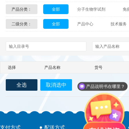
产品分类：
全部
分子生物学试剂
免
Glycon Biochem
Sterlitech
二级分类：
全部
产品中心
技术服务
化学及生物化学试剂
材料学试剂
Echelon Biosciences
Verichem La
配送方式
售后服务
技术
Affinity Biologicals
Kingfisher Biot
Epitope Diagnostics
Empire Geno
选择
产品名称
货号
Biotez Berlin
Diametra
C
全选
取消选中
Berry & Associates
Zedira
产品说明书在哪里？
LGC Maine Standards
Biolife Sol
Abbexa
AbD Serotec
Ab
支付方式
配送方式
售后服务