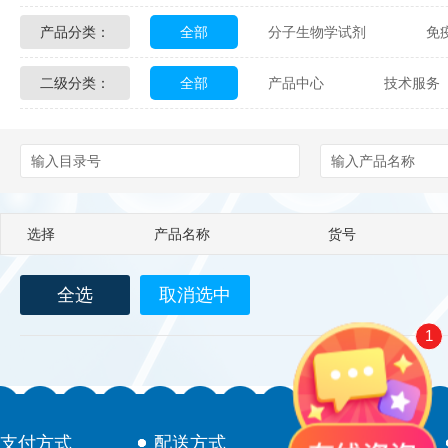
产品分类：
全部
分子生物学试剂
免
Glycon Biochem
Sterlitech
二级分类：
全部
产品中心
技术服务
化学及生物化学试剂
材料学试剂
Echelon Biosciences
Verichem La
配送方式
售后服务
技术
Affinity Biologicals
Kingfisher Biot
Epitope Diagnostics
Empire Geno
选择
产品名称
货号
Biotez Berlin
Diametra
C
全选
取消选中
Berry & Associates
Zedira
1
LGC Maine Standards
Biolife Sol
Abbexa
AbD Serotec
Ab
支付方式
配送方式
售后服务