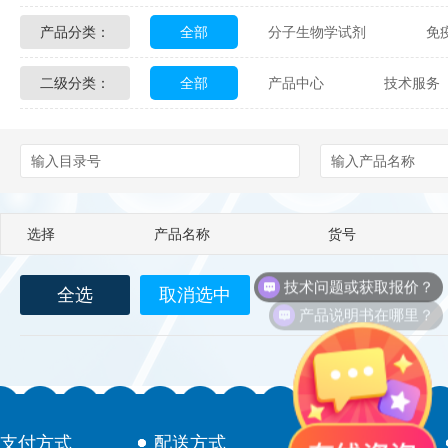
产品分类：
全部
分子生物学试剂
免
Glycon Biochem
Sterlitech
二级分类：
全部
产品中心
技术服务
化学及生物化学试剂
材料学试剂
Echelon Biosciences
Verichem La
配送方式
售后服务
技术
Affinity Biologicals
Kingfisher Biot
Epitope Diagnostics
Empire Geno
选择
产品名称
货号
Biotez Berlin
Diametra
C
技术问题或获取报价？
全选
取消选中
Berry & Associates
Zedira
产品说明书在哪里？
LGC Maine Standards
Biolife Sol
Abbexa
AbD Serotec
Ab
支付方式
配送方式
售后服务