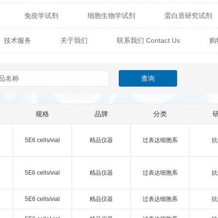
免疫学试剂
细胞生物学试剂
蛋白质研究试剂
itech
热销产品
辰辉创聚生物® (Nebulabio)
B
技术服务
关于我们
联系我们 Contact Us
购
材料学试剂
仪器及设备
耗材及常用物品
其他
Verichem Laboratories
Vicbio Biotech
Click Chemistry
技术专栏
gfisher Biotech
Vector Labs
Trilink
VICBIO Bi
mpire Genomics
ImmunAware
IBT Systems
规格
品牌
分类
a
ChemPep
Eagle Biosciences
Cellscript
5E6 cells/vial
精品仪器
过表达细胞系
抗
dira
Hybrid Plastics
Milenia Biotec
SiChem
Biolife Solutions
Pall
Lonza
Omicron Bioche
5E6 cells/vial
精品仪器
过表达细胞系
抗
Abnova
Active Motif
5E6 cells/vial
精品仪器
过表达细胞系
抗