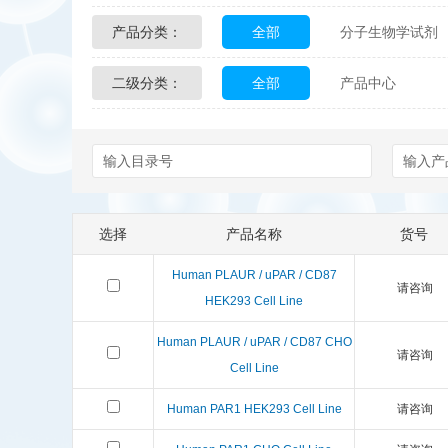
产品分类：
全部
分子生物学试剂
Glycon Biochem
Sterl
二级分类：
全部
产品中心
化学及生物化学试剂
Echelon Biosciences
配送方式
售后服务
Affinity Biologicals
Kin
Epitope Diagnostics
E
选择
产品名称
货号
Biotez Berlin
Diametr
Human PLAUR / uPAR / CD87
请咨询
Berry & Associates
Ze
HEK293 Cell Line
Human PLAUR / uPAR / CD87 CHO
LGC Maine Standards
请咨询
Cell Line
Abbexa
AbD Serotec
Human PAR1 HEK293 Cell Line
请咨询