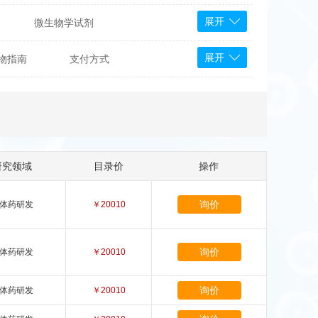
展开
微生物学试剂
PS Bioscience
展开
物指南
支付方式
产品
 Tools
Bioassay Systems
otechnology
DLD-Diagnostika
Medipan
Mediagnost
研究领域
目录价
操作
Cytodiagnostics
Katchem
询价
体药研发
￥20010
Sunrise Science
micals
康为世纪
询价
体药研发
￥20010
询价
体药研发
￥20010