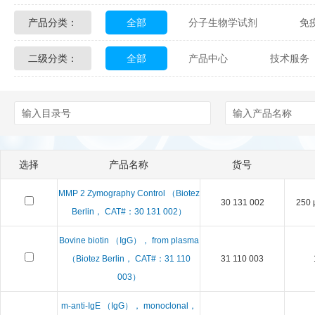
产品分类：
全部
分子生物学试剂
免
Glycon Biochem
Sterlitech
二级分类：
全部
产品中心
技术服务
化学及生物化学试剂
材料学试剂
Echelon Biosciences
Verichem La
配送方式
售后服务
技术
Affinity Biologicals
Kingfisher Biot
Epitope Diagnostics
Empire Geno
选择
产品名称
货号
Biotez Berlin
Diametra
C
MMP 2 Zymography Control （Biotez
30 131 002
250 
Berry & Associates
Zedira
Berlin， CAT#：30 131 002）
Bovine biotin （IgG）， from plasma
LGC Maine Standards
Biolife Sol
（Biotez Berlin， CAT#：31 110
31 110 003
003）
Abbexa
AbD Serotec
Ab
m-anti-IgE （IgG）， monoclonal，