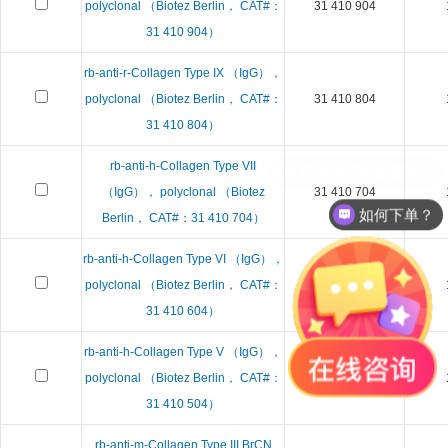
polyclonal （Biotez Berlin， CAT#：
31 410 904
31 410 904）
rb-anti-r-Collagen Type IX （IgG），
polyclonal （Biotez Berlin， CAT#：
31 410 804
31 410 804）
rb-anti-h-Collagen Type VII
（IgG）， polyclonal （Biotez
31 410 704
如何下单？
Berlin， CAT#：31 410 704）
rb-anti-h-Collagen Type VI （IgG），
polyclonal （Biotez Berlin， CAT#：
31 410 604
31 410 604）
rb-anti-h-Collagen Type V （IgG），
polyclonal （Biotez Berlin， CAT#：
31 410 504
31 410 504）
rb-anti-m-Collagen Type III BrCN