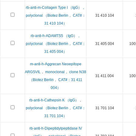
rb-anti-m-Collagen Type I （IgG），
polyclonal （Biotez Berlin， CAT#：
31 410 104
31 410 104）
rb-anti-h-ADAMTS5 （IgG），
polyclonal （Biotez Berlin， CAT#：
31 405 004
100 
31 405 004）
m-anti-h-Aggrecan Neoepitope
ARGSVIL， monoclonal， clone N38
31 411 004
100 
（Biotez Berlin， CAT#：31 411
004）
rb-anti-h-Cathepsin K （IgG），
polyclonal （Biotez Berlin， CAT#：
31 701 104
31 701 104）
rb-anti-h-Dipeptidylpeptidase IV