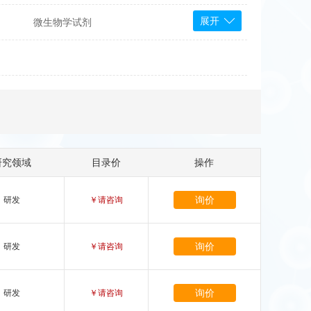
展开
微生物学试剂
PS Bioscience
产品
 Tools
Bioassay Systems
otechnology
DLD-Diagnostika
Medipan
Mediagnost
研究领域
目录价
操作
Cytodiagnostics
Katchem
询价
研发
￥请咨询
Sunrise Science
micals
康为世纪
询价
研发
￥请咨询
询价
研发
￥请咨询