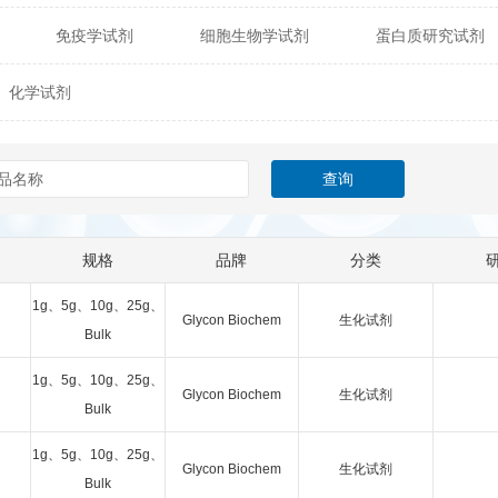
免疫学试剂
细胞生物学试剂
蛋白质研究试剂
itech
热销产品
辰辉创聚生物® (Nebulabio)
B
化学试剂
材料学试剂
仪器及设备
耗材及常用物品
其他
Verichem Laboratories
Vicbio Biotech
Click Chemistry
gfisher Biotech
Vector Labs
Trilink
VICBIO Bi
mpire Genomics
ImmunAware
IBT Systems
规格
品牌
分类
a
ChemPep
Eagle Biosciences
Cellscript
1g、5g、10g、25g、
Glycon Biochem
生化试剂
dira
Hybrid Plastics
Milenia Biotec
SiChem
Bulk
1g、5g、10g、25g、
Biolife Solutions
Pall
Lonza
Omicron Bioche
Glycon Biochem
生化试剂
Bulk
Abnova
Active Motif
1g、5g、10g、25g、
Glycon Biochem
生化试剂
Bulk