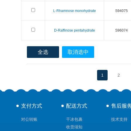
L-Rhamnose monohydrate
S94075
D-Raffinose pentahydrate
S96074
全选
取消选中
1
2
支付方式
配送方式
售后服
对公转账
干冰包裹
技术支持
收货须知