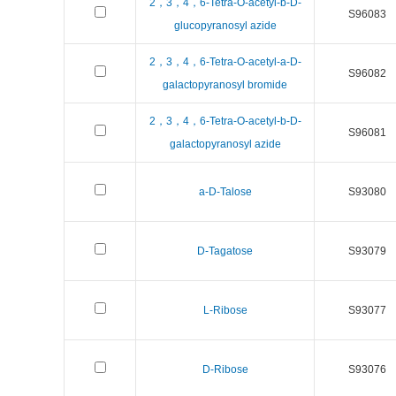
2，3，4，6-Tetra-O-acetyl-b-D-
S96083
glucopyranosyl azide
2，3，4，6-Tetra-O-acetyl-a-D-
S96082
galactopyranosyl bromide
2，3，4，6-Tetra-O-acetyl-b-D-
S96081
galactopyranosyl azide
a-D-Talose
S93080
D-Tagatose
S93079
L-Ribose
S93077
D-Ribose
S93076