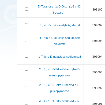
D-Turanose（a-D-Glcp（1-3）-D-
S93100
fructose）
3，4，6-Tri-O-acetyl-D-galactal
S94097
1-Thio-b-D-glucose sodium salt
S94095
dihydrate
1-Thio-b-D-galactose sodium salt
S96094
2，3，4，6-Tetra-O-benzyl-a-D-
S96093
mannopyranose
2，3，4，6-Tetra-O-benzyl-a-D-
S93092
glucopyranose
2，3，4，6-Tetra-O-benzyl-a-D-
S96091