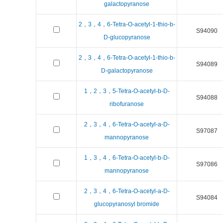
galactopyranose
2，3，4，6-Tetra-O-acetyl-1-thio-b-
S94090
D-glucopyranose
2，3，4，6-Tetra-O-acetyl-1-thio-b-
S94089
D-galactopyranose
1，2，3，5-Tetra-O-acetyl-b-D-
S94088
ribofuranose
2，3，4，6-Tetra-O-acetyl-a-D-
S97087
mannopyranose
1，3，4，6-Tetra-O-acetyl-b-D-
S97086
mannopyranose
2，3，4，6-Tetra-O-acetyl-a-D-
S94084
glucopyranosyl bromide