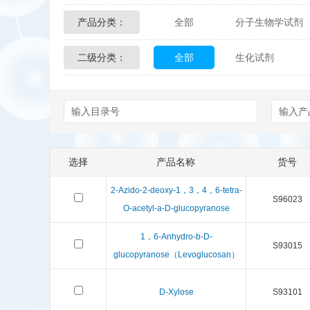
产品分类：
全部
分子生物学试剂
Glycon Biochem
Sterl
二级分类：
全部
生化试剂
化学及生物化学试剂
Echelon Biosciences
Affinity Biologicals
Kin
Epitope Diagnostics
E
选择
产品名称
货号
Biotez Berlin
Diametr
2-Azido-2-deoxy-1，3，4，6-tetra-
S96023
Berry & Associates
Ze
O-acetyl-a-D-glucopyranose
1，6-Anhydro-b-D-
LGC Maine Standards
S93015
glucopyranose（Levoglucosan）
Abbexa
AbD Serotec
D-Xylose
S93101