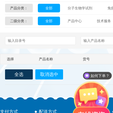
产品分类：
全部
分子生物学试剂
免
Glycon Biochem
Sterlitech
二级分类：
全部
产品中心
技术服务
化学及生物化学试剂
材料学试剂
Echelon Biosciences
Verichem La
配送方式
售后服务
技术
Affinity Biologicals
Kingfisher Biot
Epitope Diagnostics
Empire Geno
选择
产品名称
货号
Biotez Berlin
Diametra
C
全选
取消选中
Berry & Associates
Zedira
如何下单？
LGC Maine Standards
Biolife Sol
Abbexa
AbD Serotec
Ab
支付方式
配送方式
售后服务