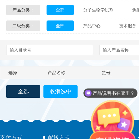
产品分类：
全部
分子生物学试剂
免
Glycon Biochem
Sterlitech
二级分类：
全部
产品中心
技术服务
化学及生物化学试剂
材料学试剂
Echelon Biosciences
Verichem La
配送方式
售后服务
技术
Affinity Biologicals
Kingfisher Biot
Epitope Diagnostics
Empire Geno
选择
产品名称
货号
Biotez Berlin
Diametra
C
全选
取消选中
Berry & Associates
Zedira
产品说明书在哪里？
LGC Maine Standards
Biolife Sol
Abbexa
AbD Serotec
Ab
支付方式
配送方式
售后服务