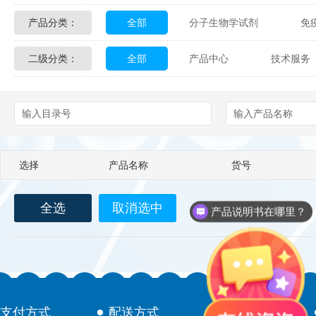
产品分类：
全部
分子生物学试剂
免
Glycon Biochem
Sterlitech
二级分类：
全部
产品中心
技术服务
化学及生物化学试剂
材料学试剂
Echelon Biosciences
Verichem La
配送方式
售后服务
技术
Affinity Biologicals
Kingfisher Biot
Epitope Diagnostics
Empire Geno
选择
产品名称
货号
Biotez Berlin
Diametra
C
全选
取消选中
Berry & Associates
Zedira
产品说明书在哪里？
LGC Maine Standards
Biolife Sol
Abbexa
AbD Serotec
Ab
支付方式
配送方式
售后服务