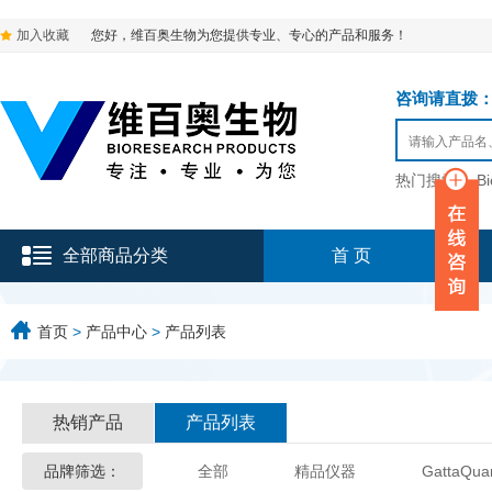
加入收藏
您好，维百奥生物为您提供专业、专心的产品和服务！
咨询请直拨：136-9
热门搜索：
B
全部商品分类
首 页
首页
>
产品中心
>
产品列表
热销产品
产品列表
品牌筛选：
全部
精品仪器
GattaQua