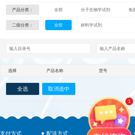
产品分类：
全部
分子生物学试剂
免
Glycon Biochem
Sterlitech
二级分类：
全部
材料学试剂
化学及生物化学试剂
材料学试剂
Echelon Biosciences
Verichem La
Affinity Biologicals
Kingfisher Biot
Epitope Diagnostics
Empire Geno
选择
产品名称
货号
Biotez Berlin
Diametra
C
全选
取消选中
Berry & Associates
Zedira
1
LGC Maine Standards
Biolife Sol
Abbexa
AbD Serotec
Ab
支付方式
配送方式
售后服务