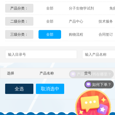
产品分类：
全部
分子生物学试剂
免
Glycon Biochem
Sterlitech
二级分类：
全部
产品中心
技术服务
化学及生物化学试剂
材料学试剂
Echelon Biosciences
Verichem La
三级分类：
全部
购物流程
合同签订
配送方式
售后服务
技术
Affinity Biologicals
Kingfisher Biot
Epitope Diagnostics
Empire Geno
Biotez Berlin
Diametra
C
产品说明书在哪里？
选择
产品名称
货号
Berry & Associates
Zedira
如何下单？
全选
取消选中
LGC Maine Standards
Biolife Sol
Abbexa
AbD Serotec
Ab