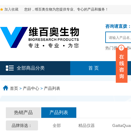
加入收藏
您好，维百奥生物为您提供专业、专心的产品和服务！
咨询请直拨：136-9
热门搜索：
B
全部商品分类
首 页
首页
>
产品中心
>
产品列表
热销产品
产品列表
品牌筛选：
全部
精品仪器
GattaQua