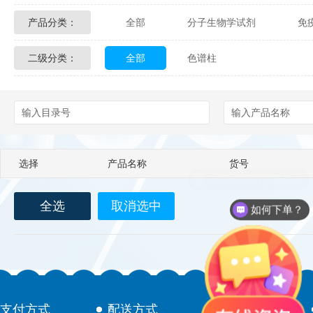
产品分类：
全部
分子生物学试剂
免
Glycon Biochem
Sterlitech
二级分类：
全部
色谱柱
化学及生物化学试剂
材料学试剂
Echelon Biosciences
Verichem La
Affinity Biologicals
Kingfisher Biot
Epitope Diagnostics
Empire Geno
选择
产品名称
货号
Biotez Berlin
Diametra
C
全选
取消选中
Berry & Associates
Zedira
如何下单？
LGC Maine Standards
Biolife Sol
Abbexa
AbD Serotec
Ab
支付方式
配送方式
售后服务