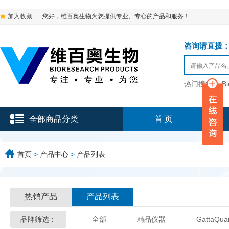
加入收藏
您好，维百奥生物为您提供专业、专心的产品和服务！
咨询请直拨：136-9
热门搜索：
B
全部商品分类
首 页
首页
>
产品中心
>
产品列表
热销产品
产品列表
品牌筛选：
全部
精品仪器
GattaQua