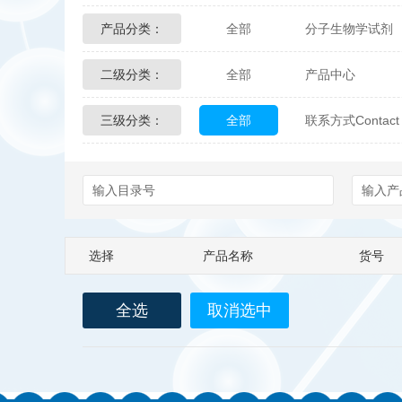
产品分类：
全部
分子生物学试剂
Glycon Biochem
Sterl
二级分类：
全部
产品中心
化学及生物化学试剂
Echelon Biosciences
三级分类：
全部
联系方式Contact 
配送方式
售后服务
Affinity Biologicals
Kin
Epitope Diagnostics
E
Biotez Berlin
Diametr
选择
产品名称
货号
Berry & Associates
Ze
全选
取消选中
LGC Maine Standards
Abbexa
AbD Serotec