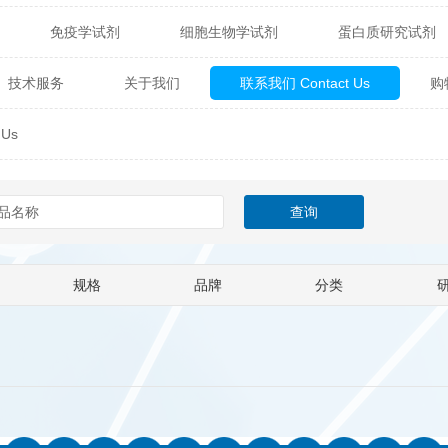
免疫学试剂
细胞生物学试剂
蛋白质研究试剂
itech
热销产品
辰辉创聚生物® (Nebulabio)
B
技术服务
关于我们
联系我们 Contact Us
购
材料学试剂
仪器及设备
耗材及常用物品
其他
Verichem Laboratories
Vicbio Biotech
Click Chemistry
Us
技术专栏
gfisher Biotech
Vector Labs
Trilink
VICBIO Bi
mpire Genomics
ImmunAware
IBT Systems
a
ChemPep
Eagle Biosciences
Cellscript
规格
品牌
分类
dira
Hybrid Plastics
Milenia Biotec
SiChem
Biolife Solutions
Pall
Lonza
Omicron Bioche
Abnova
Active Motif