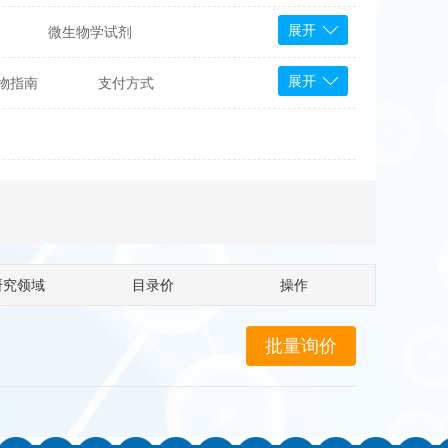
展开
微生物学试剂
PS Bioscience
展开
物指南
支付方式
产品
 Tools
Bioassay Systems
otechnology
DLD-Diagnostika
Medipan
Mediagnost
Cytodiagnostics
Katchem
研究领域
目录价
操作
Sunrise Science
micals
康为世纪