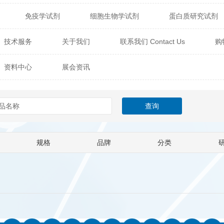
免疫学试剂
细胞生物学试剂
蛋白质研究试剂
itech
热销产品
辰辉创聚生物® (Nebulabio)
B
技术服务
关于我们
联系我们 Contact Us
购
材料学试剂
仪器及设备
耗材及常用物品
其他
Verichem Laboratories
Vicbio Biotech
Click Chemistry
资料中心
展会资讯
技术专栏
gfisher Biotech
Vector Labs
Trilink
VICBIO Bi
mpire Genomics
ImmunAware
IBT Systems
a
ChemPep
Eagle Biosciences
Cellscript
规格
品牌
分类
dira
Hybrid Plastics
Milenia Biotec
SiChem
Biolife Solutions
Pall
Lonza
Omicron Bioche
Abnova
Active Motif