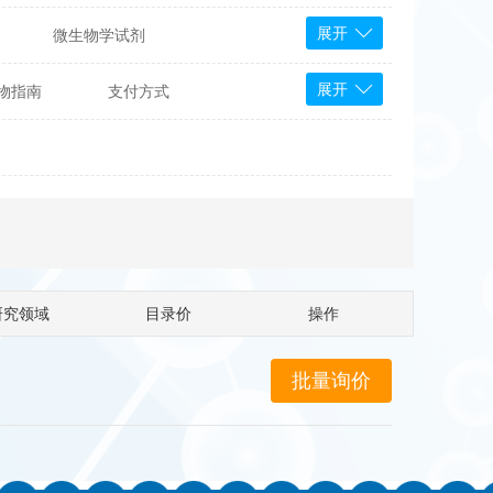
展开
微生物学试剂
PS Bioscience
展开
物指南
支付方式
产品
 Tools
Bioassay Systems
otechnology
DLD-Diagnostika
Medipan
Mediagnost
Cytodiagnostics
Katchem
研究领域
目录价
操作
Sunrise Science
micals
康为世纪