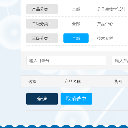
产品分类：
全部
分子生物学试剂
Glycon Biochem
Sterl
二级分类：
全部
产品中心
化学及生物化学试剂
Echelon Biosciences
三级分类：
全部
技术专栏
配送方式
售后服务
Affinity Biologicals
Kin
Epitope Diagnostics
E
Biotez Berlin
Diametr
选择
产品名称
货号
Berry & Associates
Ze
全选
取消选中
LGC Maine Standards
Abbexa
AbD Serotec