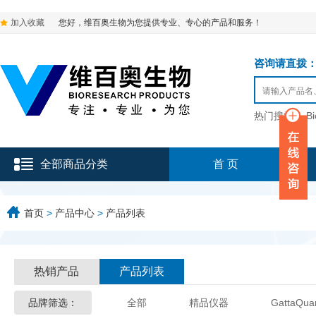
加入收藏
您好，维百奥生物为您提供专业、专心的产品和服务！
咨询请直拨：136-9
热门搜索：
B
全部商品分类
首 页
首页
>
产品中心
>
产品列表
热销产品
产品列表
品牌筛选：
全部
精品仪器
GattaQua