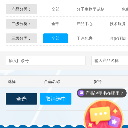
产品分类：
全部
分子生物学试剂
免
Glycon Biochem
Sterlitech
二级分类：
全部
产品中心
技术服务
化学及生物化学试剂
材料学试剂
Echelon Biosciences
Verichem La
三级分类：
全部
干冰包裹
收货须知
配送方式
售后服务
技术
Affinity Biologicals
Kingfisher Biot
Epitope Diagnostics
Empire Geno
Biotez Berlin
Diametra
C
选择
产品名称
货号
Berry & Associates
Zedira
产品说明书在哪里？
全选
取消选中
如何下单？
LGC Maine Standards
Biolife Sol
Abbexa
AbD Serotec
Ab