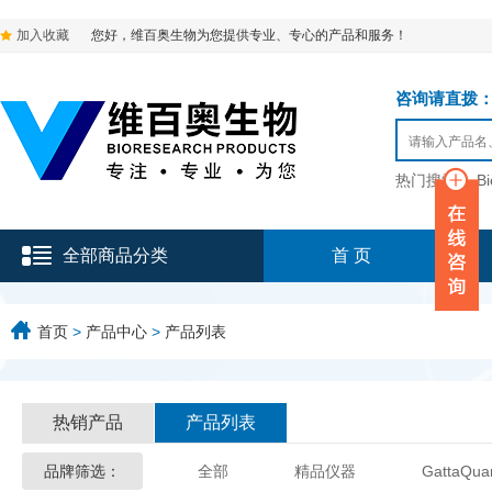
加入收藏
您好，维百奥生物为您提供专业、专心的产品和服务！
咨询请直拨：136-9
热门搜索：
B
全部商品分类
首 页
首页
>
产品中心
>
产品列表
热销产品
产品列表
品牌筛选：
全部
精品仪器
GattaQua