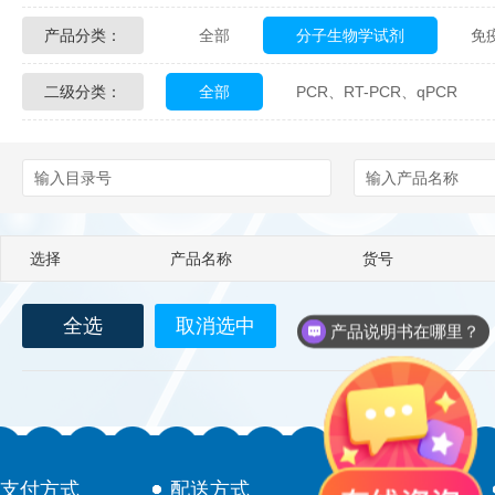
产品分类：
全部
分子生物学试剂
免
Glycon Biochem
Sterlitech
二级分类：
全部
PCR、RT-PCR、qPCR
化学及生物化学试剂
材料学试剂
Echelon Biosciences
Verichem La
Affinity Biologicals
Kingfisher Biot
Epitope Diagnostics
Empire Geno
选择
产品名称
货号
Biotez Berlin
Diametra
C
全选
取消选中
Berry & Associates
Zedira
产品说明书在哪里？
LGC Maine Standards
Biolife Sol
Abbexa
AbD Serotec
Ab
支付方式
配送方式
售后服务