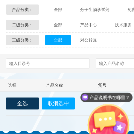
产品分类：
全部
分子生物学试剂
免
Glycon Biochem
Sterlitech
二级分类：
全部
产品中心
技术服务
化学及生物化学试剂
材料学试剂
Echelon Biosciences
Verichem La
三级分类：
全部
对公转账
配送方式
售后服务
技术
Affinity Biologicals
Kingfisher Biot
Epitope Diagnostics
Empire Geno
Biotez Berlin
Diametra
C
选择
产品名称
货号
Berry & Associates
Zedira
产品说明书在哪里？
全选
取消选中
LGC Maine Standards
Biolife Sol
Abbexa
AbD Serotec
Ab