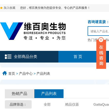
加入收藏
您好，维百奥生物为您提供专业、专心的产品和服务！
咨询请直拨：136-9
热门搜索：
B
全部商品分类
首 页
首页
>
产品中心
>
产品列表
热销产品
产品列表
品牌筛选：
全部
精品仪器
GattaQua