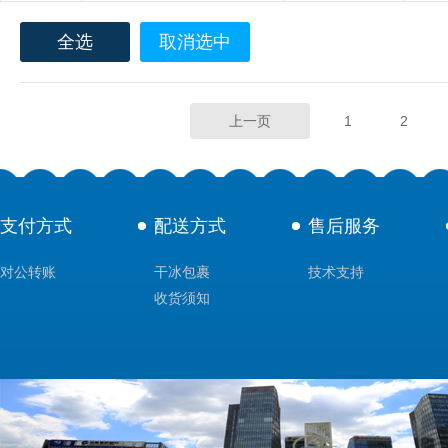
全选
取消选中
上一页
1
2
支付方式
配送方式
售后服务
对公转账
干冰包裹
技术支持
收货须知