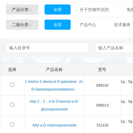
产品分类：
全部
分子生物学试剂
免
Glycon Biochem
Sterlitech
二级分类：
全部
产品中心
技术服务
化学及生物化学试剂
材料学试剂
Echelon Biosciences
Verichem La
配送方式
售后服务
技术
Affinity Biologicals
Kingfisher Biot
Epitope Diagnostics
Empire Geno
选择
产品名称
货号
Biotez Berlin
Diametra
C
1-Amino-1-deoxy-b-D-galactose（b-
1g、5g
S99102
Berry & Associates
Zedira
D-Galactopyranosylamine）
Allyl 2，3，4-tri-O-benzyl-a-D-
1g、5g
LGC Maine Standards
Biolife Sol
S98013
glucopyranoside
Abbexa
AbD Serotec
Ab
1g、5g
Allyl a-D-mannopyranoside
S11118