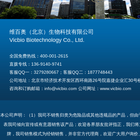
维百奥（北京）生物科技有限公司
Vicbio Biotechnology Co., Ltd.
全国免费热线：400-001-2615
直拨专线：136-9140-9741
客服QQ一：3279280667；客服QQ二：1877748443
公司地址：北京市经济技术开发区西环南路26号院嘉捷企业汇30号楼A
咨询和订购邮箱：info@vicbio.com 公司网址：www.vicbio.com
For International Inquiries & Orders
Tel: +86-13691409741
本公司声明：（1）我司不销售归类为危险品或其他违规品的产品，但由
Email: info@vicbio.com
表我司倾向宣传或有意愿销售该产品；欢迎各界朋友批评指正，我们将
Website: www.vicbio.com
牌，我司销售模式为经销销售，并非官方代理商，欢迎广大用户询价
Address: Room 603, Floor 6, Building 30A, No.26, Xihuannan Stre