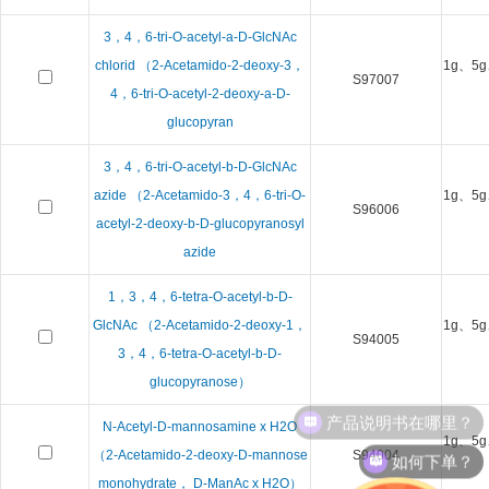
3，4，6-tri-O-acetyl-a-D-GlcNAc
chlorid （2-Acetamido-2-deoxy-3，
1g、5g
S97007
4，6-tri-O-acetyl-2-deoxy-a-D-
glucopyran
3，4，6-tri-O-acetyl-b-D-GlcNAc
azide （2-Acetamido-3，4，6-tri-O-
1g、5g
S96006
acetyl-2-deoxy-b-D-glucopyranosyl
azide
1，3，4，6-tetra-O-acetyl-b-D-
GlcNAc （2-Acetamido-2-deoxy-1，
1g、5g
S94005
3，4，6-tetra-O-acetyl-b-D-
glucopyranose）
产品说明书在哪里？
N-Acetyl-D-mannosamine x H2O
1g、5g
如何下单？
（2-Acetamido-2-deoxy-D-mannose
S94004
monohydrate， D-ManAc x H2O）