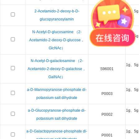
2-Acetamido-2-deoxy-b-D-
1g、5g
S98003
glucopyranosylamin
N-Acetyl-D-glucosamine （2-
1g、5g
Acetamido-2-deoxy-D-glucose，
S93002
GlcNAc）
N-Acetyl-D-galactosamine （2-
1g、5g
Acetamido-2-deoxy-D-galactose，
S96001
GalNAc）
a-D-Mannopyranose-phosphate di-
1g、5g
P0003
potassium salt dihydrate
a-D-Glucopyranose-phosphate di-
1g、5g
P0002
potassium salt dihydrate
a-D-Galactopyranose-phosphate di-
1g、5g
P0001