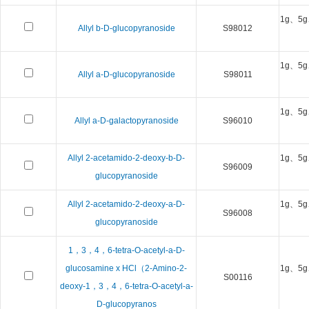
1g、5g
Allyl b-D-glucopyranoside
S98012
1g、5g
Allyl a-D-glucopyranoside
S98011
1g、5g
Allyl a-D-galactopyranoside
S96010
Allyl 2-acetamido-2-deoxy-b-D-
1g、5g
S96009
glucopyranoside
Allyl 2-acetamido-2-deoxy-a-D-
1g、5g
S96008
glucopyranoside
1，3，4，6-tetra-O-acetyl-a-D-
glucosamine x HCl（2-Amino-2-
1g、5g
S00116
deoxy-1，3，4，6-tetra-O-acetyl-a-
D-glucopyranos