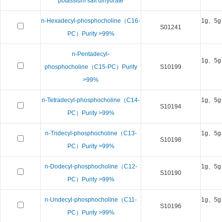
potassium salt dihydrate
n-Hexadecyl-phosphocholine（C16-
1g、5g
S01241
PC）Purity >99%
n-Pentadecyl-
1g、5g
phosphocholine（C15-PC）Purity
S10199
>99%
n-Tetradecyl-phosphocholine（C14-
1g、5g
S10194
PC）Purity >99%
n-Tridecyl-phosphocholine（C13-
1g、5g
S10198
PC）Purity >99%
n-Dodecyl-phosphocholine（C12-
1g、5g
S10190
PC）Purity >99%
n-Undecyl-phosphocholine（C11-
1g、5g
S10196
PC）Purity >99%