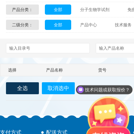
产品分类：
全部
分子生物学试剂
免
Glycon Biochem
Sterlitech
二级分类：
全部
产品中心
技术服务
化学及生物化学试剂
材料学试剂
Echelon Biosciences
Verichem La
配送方式
售后服务
技术
Affinity Biologicals
Kingfisher Biot
Epitope Diagnostics
Empire Geno
选择
产品名称
货号
Biotez Berlin
Diametra
C
全选
取消选中
Berry & Associates
Zedira
技术问题或获取报价？
LGC Maine Standards
Biolife Sol
Abbexa
AbD Serotec
Ab
支付方式
配送方式
售后服务