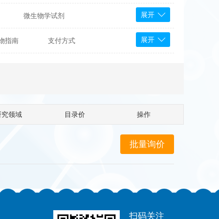
展开
微生物学试剂
PS Bioscience
展开
物指南
支付方式
产品
 Tools
Bioassay Systems
otechnology
DLD-Diagnostika
Medipan
Mediagnost
研究领域
目录价
操作
Cytodiagnostics
Katchem
Sunrise Science
micals
康为世纪
扫码关注