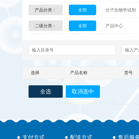
产品分类：
全部
分子生物学试剂
Glycon Biochem
Sterl
二级分类：
全部
产品中心
化学及生物化学试剂
Echelon Biosciences
配送方式
售后服务
Affinity Biologicals
Kin
Epitope Diagnostics
E
选择
产品名称
货号
Biotez Berlin
Diametr
全选
取消选中
Berry & Associates
Ze
LGC Maine Standards
Abbexa
AbD Serotec
支付方式
配送方式
售后服