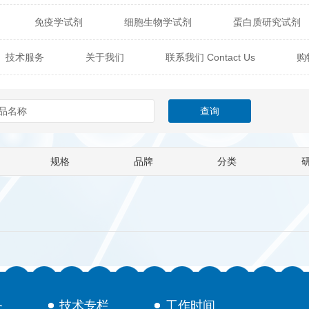
免疫学试剂
细胞生物学试剂
蛋白质研究试剂
itech
热销产品
辰辉创聚生物® (Nebulabio)
B
技术服务
关于我们
联系我们 Contact Us
购
材料学试剂
仪器及设备
耗材及常用物品
其他
Verichem Laboratories
Vicbio Biotech
Click Chemistry
技术专栏
gfisher Biotech
Vector Labs
Trilink
VICBIO Bi
mpire Genomics
ImmunAware
IBT Systems
规格
品牌
分类
a
ChemPep
Eagle Biosciences
Cellscript
dira
Hybrid Plastics
Milenia Biotec
SiChem
Biolife Solutions
Pall
Lonza
Omicron Bioche
Abnova
Active Motif
务
技术专栏
工作时间