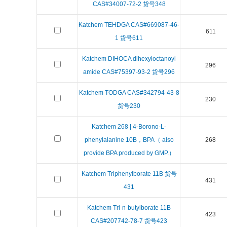
CAS#34007-72-2 货号348
Katchem TEHDGA CAS#669087-46-
611
1 货号611
Katchem DIHOCA dihexyloctanoyl
296
amide CAS#75397-93-2 货号296
Katchem TODGA CAS#342794-43-8
230
货号230
Katchem 268 | 4-Borono-L-
phenylalanine 10B，BPA（ also
268
provide BPA produced by GMP.）
Katchem Triphenylborate 11B 货号
431
431
Katchem Tri-n-butylborate 11B
423
CAS#207742-78-7 货号423