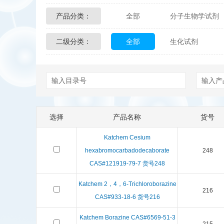
产品分类：
全部
分子生物学试剂
Glycon Biochem
Sterl
二级分类：
全部
生化试剂
化学及生物化学试剂
Echelon Biosciences
Affinity Biologicals
Kin
Epitope Diagnostics
E
选择
产品名称
货号
Biotez Berlin
Diametr
Katchem Cesium
Berry & Associates
Ze
hexabromocarbadodecaborate
248
CAS#121919-79-7 货号248
LGC Maine Standards
Katchem 2，4，6-Trichloroborazine
216
CAS#933-18-6 货号216
Abbexa
AbD Serotec
Katchem Borazine CAS#6569-51-3