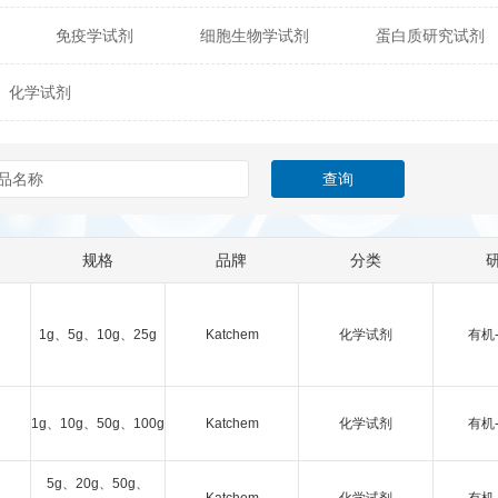
免疫学试剂
细胞生物学试剂
蛋白质研究试剂
itech
热销产品
辰辉创聚生物® (Nebulabio)
B
化学试剂
材料学试剂
仪器及设备
耗材及常用物品
其他
Verichem Laboratories
Vicbio Biotech
Click Chemistry
gfisher Biotech
Vector Labs
Trilink
VICBIO Bi
mpire Genomics
ImmunAware
IBT Systems
规格
品牌
分类
a
ChemPep
Eagle Biosciences
Cellscript
dira
Hybrid Plastics
Milenia Biotec
SiChem
1g、5g、10g、25g
Katchem
化学试剂
有机
Biolife Solutions
Pall
Lonza
Omicron Bioche
1g、10g、50g、100g
Katchem
化学试剂
有机
Abnova
Active Motif
5g、20g、50g、