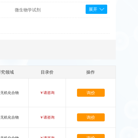
展开
微生物学试剂
PS Bioscience
产品
 Tools
Bioassay Systems
otechnology
DLD-Diagnostika
Medipan
Mediagnost
研究领域
目录价
操作
Cytodiagnostics
Katchem
Sunrise Science
询价
-无机化合物
￥请咨询
micals
康为世纪
询价
-无机化合物
￥请咨询