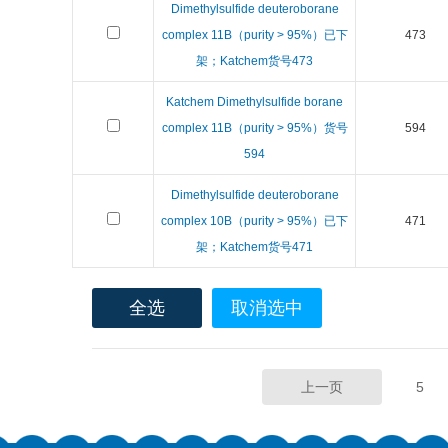
Dimethylsulfide deuteroborane
complex 11B（purity > 95%）已下
473
架；Katchem货号473
Katchem Dimethylsulfide borane
complex 11B（purity > 95%）货号
594
594
Dimethylsulfide deuteroborane
complex 10B（purity > 95%）已下
471
架；Katchem货号471
全选
取消选中
上一页
5