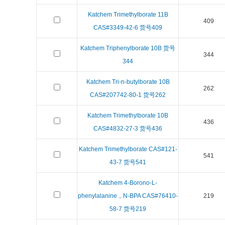
Katchem Trimethylborate 11B
409
CAS#3349-42-6 货号409
Katchem Triphenylborate 10B 货号
344
344
Katchem Tri-n-butylborate 10B
262
CAS#207742-80-1 货号262
Katchem Trimethylborate 10B
436
CAS#4832-27-3 货号436
Katchem Trimethylborate CAS#121-
541
43-7 货号541
Katchem 4-Borono-L-
phenylalanine，N-BPA CAS#76410-
219
58-7 货号219