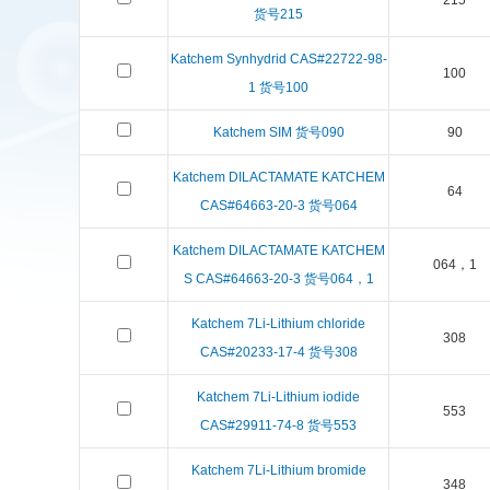
215
货号215
Katchem Synhydrid CAS#22722-98-
100
1 货号100
Katchem SIM 货号090
90
Katchem DILACTAMATE KATCHEM
64
CAS#64663-20-3 货号064
Katchem DILACTAMATE KATCHEM
064，1
S CAS#64663-20-3 货号064，1
Katchem 7Li-Lithium chloride
308
CAS#20233-17-4 货号308
Katchem 7Li-Lithium iodide
553
CAS#29911-74-8 货号553
Katchem 7Li-Lithium bromide
348