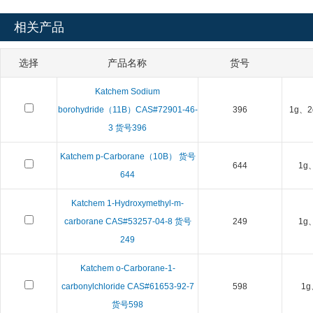
相关产品
选择
产品名称
货号
Katchem Sodium
borohydride（11B）CAS#72901-46-
396
1g、2
3 货号396
Katchem p-Carborane（10B） 货号
644
1g
644
Katchem 1-Hydroxymethyl-m-
carborane CAS#53257-04-8 货号
249
1g
249
Katchem o-Carborane-1-
carbonylchloride CAS#61653-92-7
598
1g
货号598