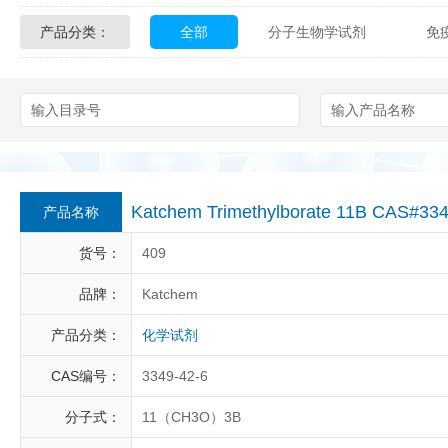
产品分类：
全部
分子生物学试剂
免
Glycon Biochem
Sterlitech
化学及生物化学试剂
材料学试剂
Echelon Biosciences
Verichem La
Affinity Biologicals
Kingfisher Biot
Epitope Diagnostics
Empire Geno
Katchem Trimethylborate 11B CAS#3
产品名称
Biotez Berlin
Diametra
C
货号：
409
Berry & Associates
Zedira
品牌：
Katchem
产品分类：
化学试剂
LGC Maine Standards
Biolife Sol
CAS编号：
3349-42-6
Abbexa
AbD Serotec
Ab
分子式：
11（CH3O）3B