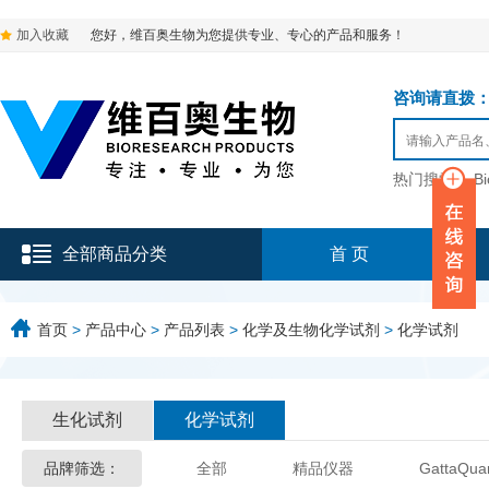
加入收藏
您好，维百奥生物为您提供专业、专心的产品和服务！
咨询请直拨：136-9
热门搜索：
B
全部商品分类
首 页
首页
>
产品中心
>
产品列表
>
化学及生物化学试剂
>
化学试剂
生化试剂
化学试剂
品牌筛选：
全部
精品仪器
GattaQua