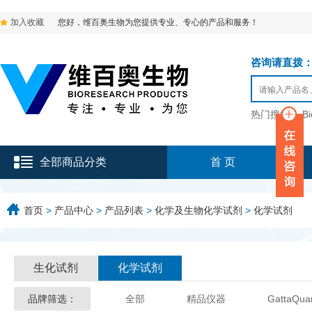
加入收藏
您好，维百奥生物为您提供专业、专心的产品和服务！
咨询请直拨：136-9
热门搜索：
B
全部商品分类
首 页
首页
>
产品中心
>
产品列表
>
化学及生物化学试剂
>
化学试剂
生化试剂
化学试剂
品牌筛选：
全部
精品仪器
GattaQua