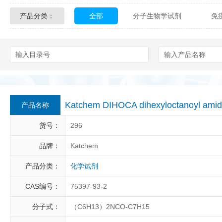
产品分类：
全部
分子生物学试剂
免
Glycon Biochem
Sterlitech
化学及生物化学试剂
材料学试剂
Echelon Biosciences
Verichem La
Affinity Biologicals
Kingfisher Biot
Epitope Diagnostics
Empire Geno
Katchem DIHOCA dihexyloctanoyl am
产品名称
Biotez Berlin
Diametra
C
货号：
296
Berry & Associates
Zedira
品牌：
Katchem
产品分类：
化学试剂
LGC Maine Standards
Biolife Sol
CAS编号：
75397-93-2
Abbexa
AbD Serotec
Ab
分子式：
（C6H13）2NCO-C7H15