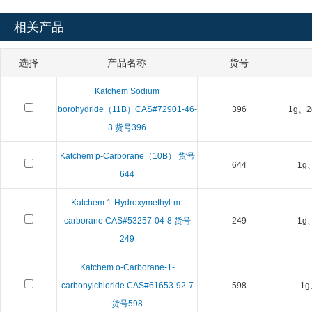
相关产品
选择
产品名称
货号
Katchem Sodium
borohydride（11B）CAS#72901-46-
396
1g、2
3 货号396
Katchem p-Carborane（10B） 货号
644
1g
644
Katchem 1-Hydroxymethyl-m-
carborane CAS#53257-04-8 货号
249
1g
249
Katchem o-Carborane-1-
carbonylchloride CAS#61653-92-7
598
1g
货号598