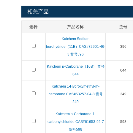
相关产品
选择
产品名称
货号
Katchem Sodium
borohydride（11B）CAS#72901-46-
396
3 货号396
Katchem p-Carborane（10B） 货号
644
644
Katchem 1-Hydroxymethyl-m-
carborane CAS#53257-04-8 货号
249
249
Katchem o-Carborane-1-
carbonylchloride CAS#61653-92-7
598
货号598