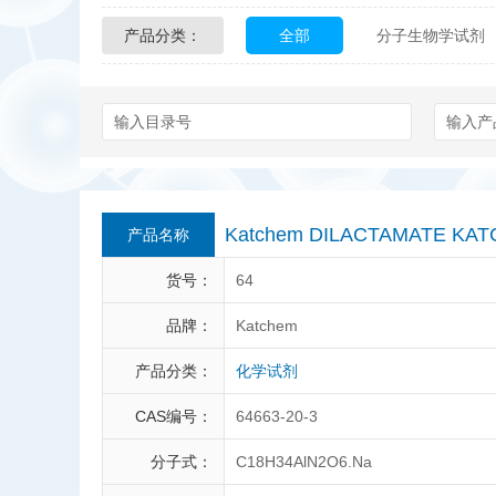
产品分类：
全部
分子生物学试剂
Glycon Biochem
Sterl
化学及生物化学试剂
Echelon Biosciences
Affinity Biologicals
Kin
Epitope Diagnostics
E
Katchem DILACTAMATE KAT
产品名称
Biotez Berlin
Diametr
货号：
64
Berry & Associates
Ze
品牌：
Katchem
产品分类：
化学试剂
LGC Maine Standards
CAS编号：
64663-20-3
Abbexa
AbD Serotec
分子式：
C18H34AlN2O6.Na