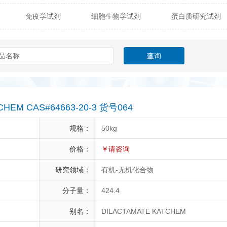
免疫学试剂
细胞生物学试剂
蛋白质研究试剂
itech
热销产品
辰辉创聚生物® (Nebulabio)
B
材料学试剂
仪器及设备
耗材及常用物品
其他
Verichem Laboratories
Vicbio Biotech
Click Chemistry
gfisher Biotech
Vector Labs
Trilink
VICBIO Bi
mpire Genomics
ImmunAware
IBT Systems
CHEM CAS#64663-20-3 货号064
a
ChemPep
Eagle Biosciences
Cellscript
规格：
50kg
dira
Hybrid Plastics
Milenia Biotec
SiChem
价格：
￥请咨询
研究领域：
有机-无机化合物
Biolife Solutions
Pall
Lonza
Omicron Bioche
分子量：
424.4
Abnova
Active Motif
别名：
DILACTAMATE KATCHEM