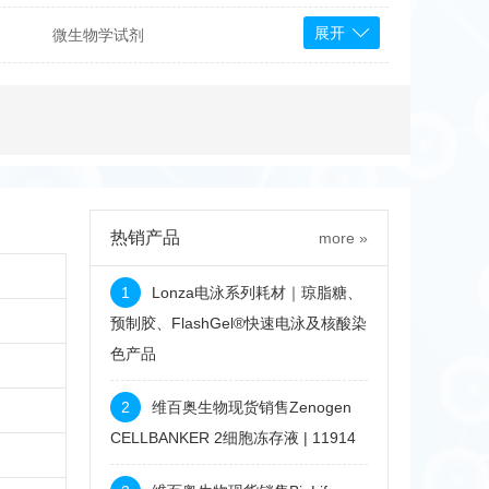
展开
微生物学试剂
PS Bioscience
产品
 Tools
Bioassay Systems
otechnology
DLD-Diagnostika
Medipan
Mediagnost
热销产品
more »
Cytodiagnostics
Katchem
1
Lonza电泳系列耗材｜琼脂糖、
Sunrise Science
预制胶、FlashGel®快速电泳及核酸染
色产品
micals
康为世纪
2
维百奥生物现货销售Zenogen
CELLBANKER 2细胞冻存液 | 11914