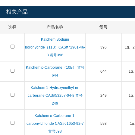
相关产品
选择
产品名称
货号
Katchem Sodium
borohydride（11B）CAS#72901-46-
396
1g、2
3 货号396
Katchem p-Carborane（10B） 货号
644
1g
644
Katchem 1-Hydroxymethyl-m-
carborane CAS#53257-04-8 货号
249
1g
249
Katchem o-Carborane-1-
carbonylchloride CAS#61653-92-7
598
1g
货号598