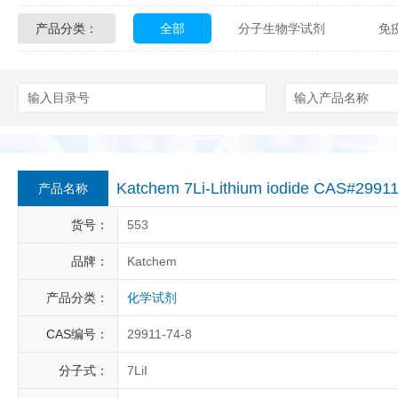
产品分类：
全部
分子生物学试剂
免
Glycon Biochem
Sterlitech
化学及生物化学试剂
材料学试剂
Echelon Biosciences
Verichem La
Affinity Biologicals
Kingfisher Biot
Epitope Diagnostics
Empire Geno
Katchem 7Li-Lithium iodide CAS#299
产品名称
Biotez Berlin
Diametra
C
货号：
553
Berry & Associates
Zedira
品牌：
Katchem
产品分类：
化学试剂
LGC Maine Standards
Biolife Sol
CAS编号：
29911-74-8
Abbexa
AbD Serotec
Ab
分子式：
7LiI