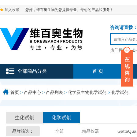
加入收藏
您好，维百奥生物为您提供专业、专心的产品和服务！
咨询请直拨：136-9
热门搜索：
B
全部商品分类
首 页
首页
>
产品中心
>
产品列表
>
化学及生物化学试剂
>
化学试剂
生化试剂
化学试剂
品牌筛选：
全部
精品仪器
GattaQua