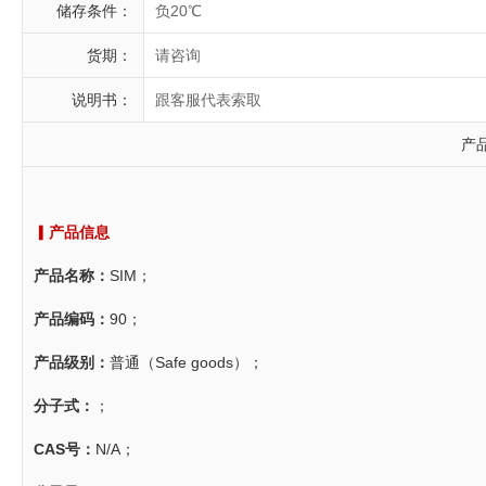
储存条件：
负20℃
货期：
请咨询
说明书：
跟客服代表索取
产
▎产品信息
产品名称：
SIM；
产品编码：
90；
产品级别：
普通（Safe goods）；
分子式：
；
CAS号：
N/A；