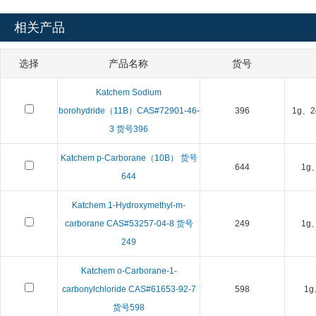
相关产品
选择
产品名称
货号
Katchem Sodium
borohydride（11B）CAS#72901-46-
396
1g、2
3 货号396
Katchem p-Carborane（10B） 货号
644
1g
644
Katchem 1-Hydroxymethyl-m-
carborane CAS#53257-04-8 货号
249
1g
249
Katchem o-Carborane-1-
carbonylchloride CAS#61653-92-7
598
1g
货号598