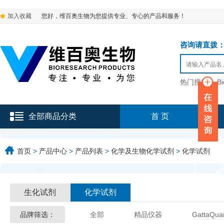
加入收藏
您好，维百奥生物为您提供专业、专心的产品和服务！
咨询请直拨：136-9
热门搜索：
B
全部商品分类
首 页
首页
>
产品中心
>
产品列表
>
化学及生物化学试剂
>
化学试剂
生化试剂
化学试剂
品牌筛选：
全部
精品仪器
GattaQua