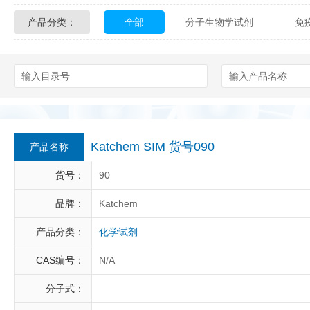
产品分类：
全部
分子生物学试剂
免
Glycon Biochem
Sterlitech
化学及生物化学试剂
材料学试剂
Echelon Biosciences
Verichem La
Affinity Biologicals
Kingfisher Biot
Epitope Diagnostics
Empire Geno
Katchem SIM 货号090
产品名称
Biotez Berlin
Diametra
C
货号：
90
Berry & Associates
Zedira
品牌：
Katchem
产品分类：
化学试剂
LGC Maine Standards
Biolife Sol
CAS编号：
N/A
Abbexa
AbD Serotec
Ab
分子式：