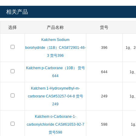
相关产品
选择
产品名称
货号
Katchem Sodium
borohydride（11B）CAS#72901-46-
396
1g、2
3 货号396
Katchem p-Carborane（10B） 货号
644
1g
644
Katchem 1-Hydroxymethyl-m-
carborane CAS#53257-04-8 货号
249
1g
249
Katchem o-Carborane-1-
carbonylchloride CAS#61653-92-7
598
1g
货号598