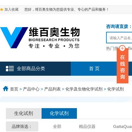
加入收藏
您好，维百奥生物为您提供专业、专心的产品和服务！
咨询请直拨：136-9
热门搜索：
B
全部商品分类
首 页
首页
>
产品中心
>
产品列表
>
化学及生物化学试剂
>
化学试剂
生化试剂
化学试剂
品牌筛选：
全部
精品仪器
GattaQua