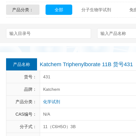
产品分类：
全部
分子生物学试剂
免
Glycon Biochem
Sterlitech
化学及生物化学试剂
材料学试剂
Echelon Biosciences
Verichem La
Affinity Biologicals
Kingfisher Biot
Epitope Diagnostics
Empire Geno
Katchem Triphenylborate 11B 货号431
产品名称
Biotez Berlin
Diametra
C
货号：
431
Berry & Associates
Zedira
品牌：
Katchem
产品分类：
化学试剂
LGC Maine Standards
Biolife Sol
CAS编号：
N/A
Abbexa
AbD Serotec
Ab
分子式：
11（C6H5O）3B