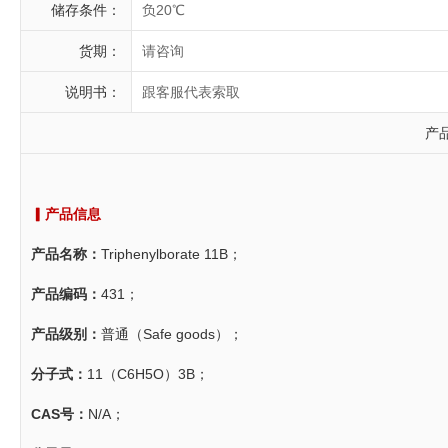
储存条件：
负20℃
货期：
请咨询
说明书：
跟客服代表索取
产
▎产品信息
产品名称：
Triphenylborate 11B；
产品编码：
431；
产品级别：
普通（Safe goods）；
分子式：
11（C6H5O）3B；
CAS号：
N/A；